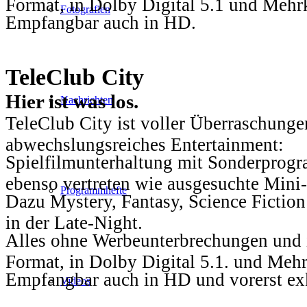
Format, in Dolby Digital 5.1 und Mehr
Fotografien
Empfangbar auch in HD.
TeleClub City
Hier ist was los.
Nachrichten
TeleClub City ist voller Überraschungen
abwechslungsreiches Entertainment:
Spielfilmunterhaltung mit Sonderprog
ebenso vertreten wie ausgesuchte Mini-
Programmhefte
Dazu Mystery, Fantasy, Science Fiction
in der Late-Night.
Alles ohne Werbeunterbrechungen und i
Format, in Dolby Digital 5.1. und Mehr
Empfangbar auch in HD und vorerst ex
Videos