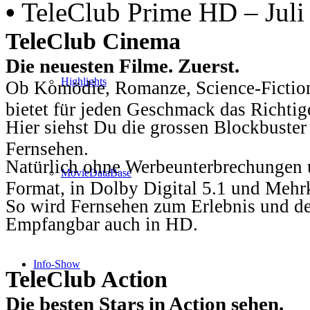
•
TeleClub Prime HD – Juli
TeleClub Cinema
Die neuesten Filme. Zuerst.
Highlights
Ob Komödie, Romanze, Science-Fiction
bietet für jeden Geschmack das Richtig
Hier siehst Du die grossen Blockbuster
Fernsehen.
Natürlich ohne Werbeunterbrechungen u
MovieDataBase
Format, in Dolby Digital 5.1 und Mehr
So wird Fernsehen zum Erlebnis und d
Empfangbar auch in HD.
Info-Show
TeleClub Action
Die besten Stars in Action sehen.