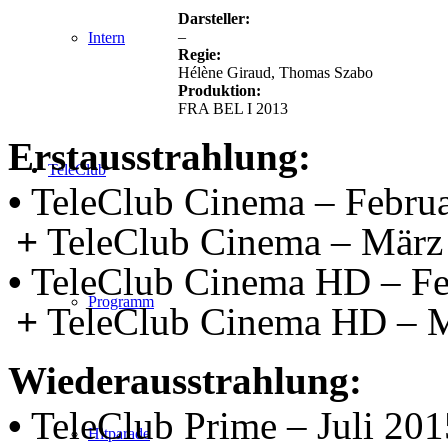
Darsteller:
–
Intern
Regie:
Hélène Giraud, Thomas Szabo
Produktion:
FRA BEL I 2013
Erstausstrahlung:
TeleClub
•
TeleClub Cinema – Febru
+
TeleClub Cinema – März
•
TeleClub Cinema HD – Fe
Programm
+
TeleClub Cinema HD – 
Wiederausstrahlung:
•
TeleClub Prime – Juli 201
Hitparade