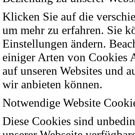
Klicken Sie auf die verschi
um mehr zu erfahren. Sie k
Einstellungen ändern. Beach
einiger Arten von Cookies 
auf unseren Websites und au
wir anbieten können.
Notwendige Website Cooki
Diese Cookies sind unbeding
unserer Webseite verfügbar