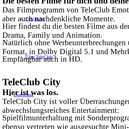
Die besten Filme für dich und dein
Das Filmprogramm von TeleClub Emotio
aber auch nachdenkliche Momente.
Geschichte
Hier findest du die besten Filme aus 
Drama, Family und Animation.
Natürlich ohne Werbeunterbrechungen u
Format, in Dolby Digital 5.1 und Mehr
Über TeleClub
Empfangbar auch in HD.
TeleClub City
Hier ist was los.
Datenbank
TeleClub City ist voller Überraschungen
abwechslungsreiches Entertainment:
Spielfilmunterhaltung mit Sonderprog
ebenso vertreten wie ausgesuchte Mini-