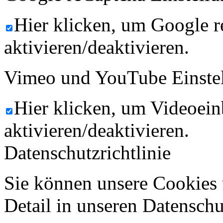
Hier klicken, um Google 
aktivieren/deaktivieren.
Vimeo und YouTube Einste
Hier klicken, um Videoein
aktivieren/deaktivieren.
Datenschutzrichtlinie
Sie können unsere Cookies 
Detail in unseren Datenschu