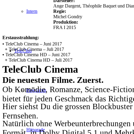
Darsteller:
Ange Dargent, Théophile Baquet und Dia
Regie:
Intern
Michel Gondry
Produktion:
FRA I 2015
Erstausstrahlung:
•
TeleClub Cinema – Juni 2017
+
TeleClub Cinema – Juli 2017
TeleClub
•
TeleClub Cinema HD – Juni 2017
+
TeleClub Cinema HD – Juli 2017
TeleClub Cinema
Die neuesten Filme. Zuerst.
Ob Komödie, Romanze, Science-Fiction
Programm
bietet für jeden Geschmack das Richtig
Hier siehst Du die grossen Blockbuster
Fernsehen.
Natürlich ohne Werbeunterbrechungen u
Hitparade
Format, in Dolby Digital 5.1 und Mehr