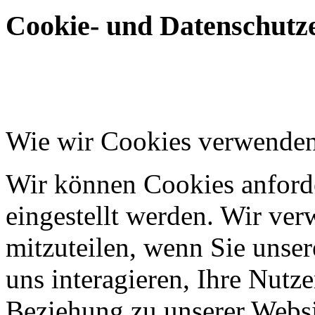
Cookie- und Datenschutze
Wie wir Cookies verwende
Wir können Cookies anforde
eingestellt werden. Wir ve
mitzuteilen, wenn Sie unser
uns interagieren, Ihre Nutz
Beziehung zu unserer Websi