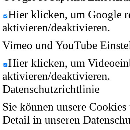
Hier klicken, um Google 
aktivieren/deaktivieren.
Vimeo und YouTube Einste
Hier klicken, um Videoein
aktivieren/deaktivieren.
Datenschutzrichtlinie
Sie können unsere Cookies 
Detail in unseren Datenschu