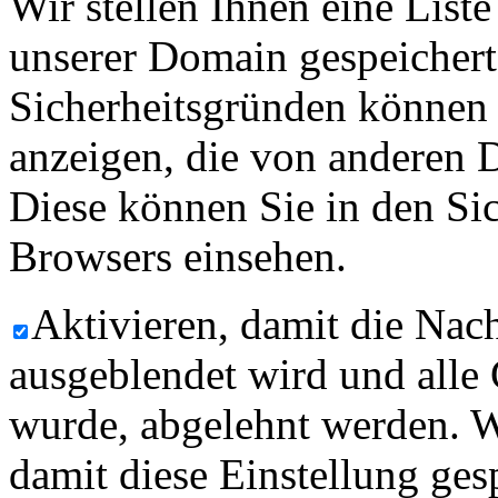
Wir stellen Ihnen eine List
unserer Domain gespeicher
Sicherheitsgründen können
anzeigen, die von anderen 
Diese können Sie in den Sic
Browsers einsehen.
Aktivieren, damit die Nach
ausgeblendet wird und alle
wurde, abgelehnt werden. W
damit diese Einstellung ges