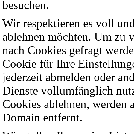
besuchen.
Wir respektieren es voll u
ablehnen möchten. Um zu v
nach Cookies gefragt werden
Cookie für Ihre Einstellung
jederzeit abmelden oder an
Dienste vollumfänglich nut
Cookies ablehnen, werden al
Domain entfernt.