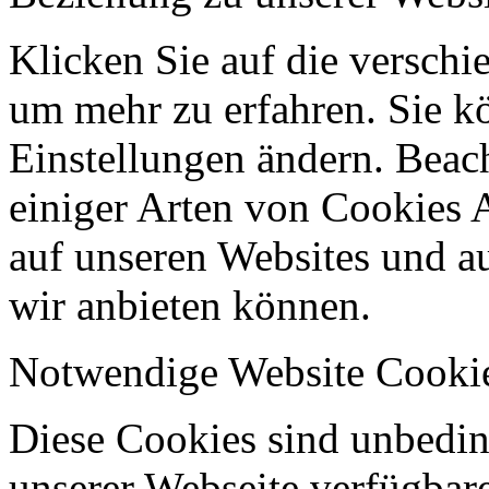
Klicken Sie auf die verschi
um mehr zu erfahren. Sie k
Einstellungen ändern. Beach
einiger Arten von Cookies 
auf unseren Websites und au
wir anbieten können.
Notwendige Website Cooki
Diese Cookies sind unbeding
unserer Webseite verfügbar