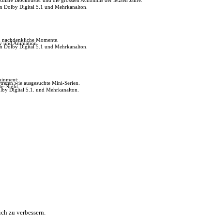
in Dolby Digital 5.1 und Mehrkanalton.
ch nachdenkliche Momente.
ly und Animation.
in Dolby Digital 5.1 und Mehrkanalton.
tainment:
reten wie ausgesuchte Mini-Serien.
te-Night.
lby Digital 5.1. und Mehrkanalton.
ch zu verbessern.