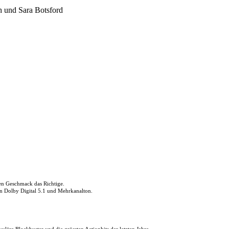
 und Sara Botsford
den Geschmack das Richtige.
in Dolby Digital 5.1 und Mehrkanalton.
uläre Blockbuster und die grössten Actionhits der letzten Jahre.