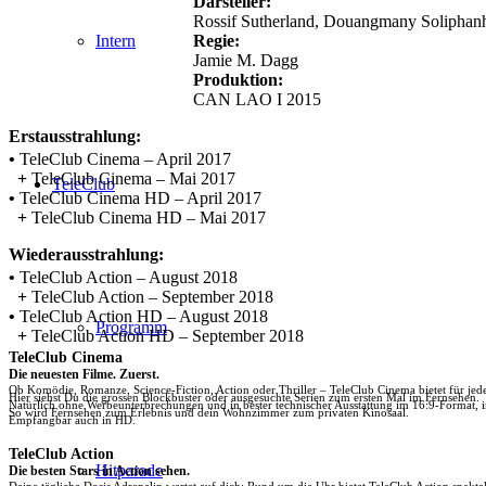
Darsteller:
Rossif Sutherland, Douangmany Soliphanh
Regie:
Intern
Jamie M. Dagg
Produktion:
CAN LAO I 2015
Erstausstrahlung:
•
TeleClub Cinema – April 2017
+
TeleClub Cinema – Mai 2017
TeleClub
•
TeleClub Cinema HD – April 2017
+
TeleClub Cinema HD – Mai 2017
Wiederausstrahlung:
•
TeleClub Action – August 2018
+
TeleClub Action – September 2018
•
TeleClub Action HD – August 2018
Programm
+
TeleClub Action HD – September 2018
TeleClub Cinema
Die neuesten Filme. Zuerst.
Ob Komödie, Romanze, Science-Fiction, Action oder Thriller – TeleClub Cinema bietet für je
Hier siehst Du die grossen Blockbuster oder ausgesuchte Serien zum ersten Mal im Fernsehen.
Natürlich ohne Werbeunterbrechungen und in bester technischer Ausstattung im 16:9-Format, 
So wird Fernsehen zum Erlebnis und dein Wohnzimmer zum privaten Kinosaal.
Empfangbar auch in HD.
TeleClub Action
Hitparade
Die besten Stars in Action sehen.
Deine tägliche Dosis Adrenalin wartet auf dich: Rund um die Uhr bietet TeleClub Action spektak