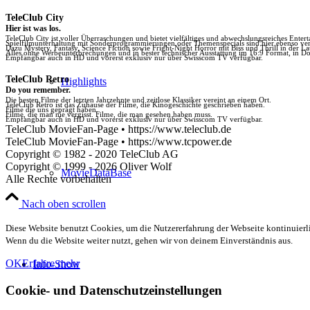
TeleClub City
Hier ist was los.
TeleClub City ist voller Überraschungen und bietet vielfältiges und abwechslungsreiches Enter
Spielfilmunterhaltung mit Sonderprogrammierungen oder Themenspecials sind hier ebenso vert
Dazu Mystery, Fantasy, Science Fiction sowie Fright-Night Horror mit Biss und Thrill in der La
Alles ohne Werbeunterbrechungen und in bester technischer Ausstattung im 16:9 Format, in Do
Empfangbar auch in HD und vorerst exklusiv nur über Swisscom TV verfügbar.
TeleClub Retro
Highlights
Do you remember.
Die besten Filme der letzten Jahrzehnte und zeitlose Klassiker vereint an einem Ort.
TeleClub Retro ist das Zuhause der Filme, die Kinogeschichte geschrieben haben.
Filme die uns geprägt haben.
Filme, die man nie vergisst. Filme, die man gesehen haben muss.
Empfangbar auch in HD und vorerst exklusiv nur über Swisscom TV verfügbar.
TeleClub MovieFan-Page • https://www.teleclub.de
TeleClub MovieFan-Page • https://www.tcpower.de
Copyright © 1982 - 2020 TeleClub AG
Copyright © 1999 - 2026 Oliver Wolf
MovieDataBase
Alle Rechte vorbehalten
Nach oben scrollen
Diese Website benutzt Cookies, um die Nutzererfahrung der Webseite kontinuierli
Wenn du die Website weiter nutzt, gehen wir von deinem Einverständnis aus.
OK
Erfahre mehr
Info-Show
Cookie- und Datenschutzeinstellungen