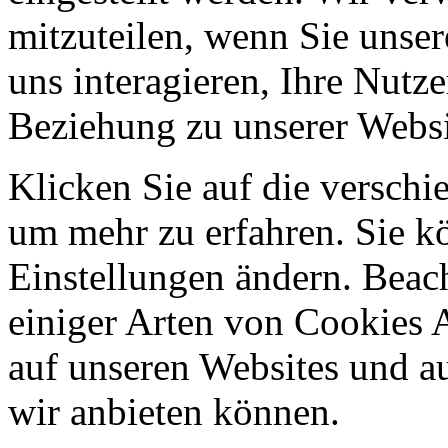
mitzuteilen, wenn Sie unser
uns interagieren, Ihre Nutz
Beziehung zu unserer Websi
Klicken Sie auf die verschi
um mehr zu erfahren. Sie k
Einstellungen ändern. Beach
einiger Arten von Cookies 
auf unseren Websites und au
wir anbieten können.