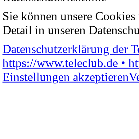
Sie können unsere Cookies 
Detail in unseren Datenschu
Datenschutzerklärung der 
https://www.teleclub.de • h
Einstellungen akzeptieren
V