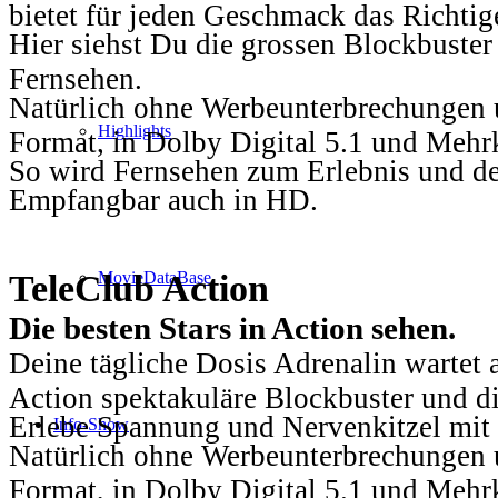
bietet für jeden Geschmack das Richtig
Hier siehst Du die grossen Blockbuster
Fernsehen.
Natürlich ohne Werbeunterbrechungen u
Highlights
Format, in Dolby Digital 5.1 und Mehr
So wird Fernsehen zum Erlebnis und d
Empfangbar auch in HD.
TeleClub Action
MovieDataBase
Die besten Stars in Action sehen.
Deine tägliche Dosis Adrenalin wartet 
Action spektakuläre Blockbuster und die
Erlebe Spannung und Nervenkitzel mit d
Info-Show
Natürlich ohne Werbeunterbrechungen u
Format, in Dolby Digital 5.1 und Mehr