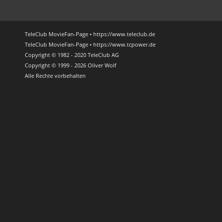
TeleClub MovieFan-Page • https://www.teleclub.de
TeleClub MovieFan-Page • https://www.tcpower.de
Copyright © 1982 - 2020 TeleClub AG
Copyright © 1999 - 2026 Oliver Wolf
Alle Rechte vorbehalten