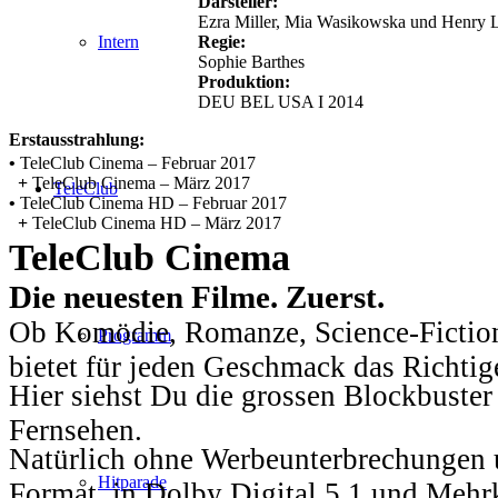
Darsteller:
Ezra Miller, Mia Wasikowska und Henry 
Regie:
Intern
Sophie Barthes
Produktion:
DEU BEL USA I 2014
Erstausstrahlung:
•
TeleClub Cinema – Februar 2017
+
TeleClub Cinema – März 2017
TeleClub
•
TeleClub Cinema HD – Februar 2017
+
TeleClub Cinema HD – März 2017
TeleClub Cinema
Die neuesten Filme. Zuerst.
Ob Komödie, Romanze, Science-Fiction
Programm
bietet für jeden Geschmack das Richtig
Hier siehst Du die grossen Blockbuster
Fernsehen.
Natürlich ohne Werbeunterbrechungen u
Hitparade
Format, in Dolby Digital 5.1 und Mehr