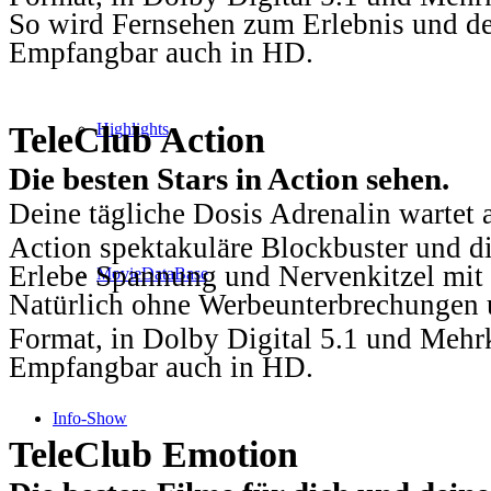
So wird Fernsehen zum Erlebnis und d
Empfangbar auch in HD.
TeleClub Action
Highlights
Die besten Stars in Action sehen.
Deine tägliche Dosis Adrenalin wartet 
Action spektakuläre Blockbuster und die
Erlebe Spannung und Nervenkitzel mit d
MovieDataBase
Natürlich ohne Werbeunterbrechungen u
Format, in Dolby Digital 5.1 und Mehr
Empfangbar auch in HD.
Info-Show
TeleClub Emotion