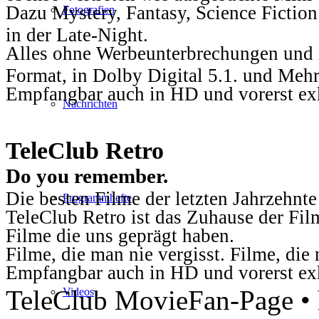
Dazu Mystery, Fantasy, Science Fiction
Fotografien
in der Late-Night.
Alles ohne Werbeunterbrechungen und i
Format, in Dolby Digital 5.1. und Mehr
Empfangbar auch in HD und vorerst ex
Nachrichten
TeleClub Retro
Do you remember.
Die besten Filme der letzten Jahrzehnte
Programmhefte
TeleClub Retro ist das Zuhause der Fil
Filme die uns geprägt haben.
Filme, die man nie vergisst. Filme, di
Empfangbar auch in HD und vorerst ex
TeleClub MovieFan-Page • h
Videos