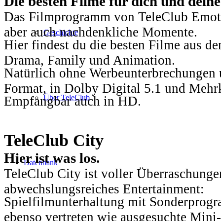
Die besten Filme für dich und dein
Das Filmprogramm von TeleClub Emotio
aber auch nachdenkliche Momente.
Geschichte
Hier findest du die besten Filme aus 
Drama, Family und Animation.
Natürlich ohne Werbeunterbrechungen u
Format, in Dolby Digital 5.1 und Mehr
Über TeleClub
Empfangbar auch in HD.
TeleClub City
Hier ist was los.
Datenbank
TeleClub City ist voller Überraschungen
abwechslungsreiches Entertainment:
Spielfilmunterhaltung mit Sonderprog
ebenso vertreten wie ausgesuchte Mini-