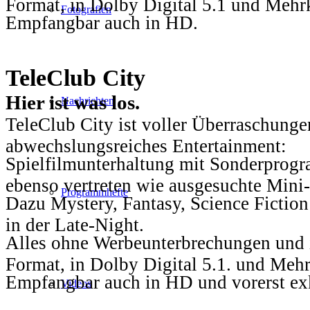
Format, in Dolby Digital 5.1 und Mehr
Fotografien
Empfangbar auch in HD.
TeleClub City
Hier ist was los.
Nachrichten
TeleClub City ist voller Überraschungen
abwechslungsreiches Entertainment:
Spielfilmunterhaltung mit Sonderprog
ebenso vertreten wie ausgesuchte Mini-
Programmhefte
Dazu Mystery, Fantasy, Science Fiction
in der Late-Night.
Alles ohne Werbeunterbrechungen und i
Format, in Dolby Digital 5.1. und Mehr
Empfangbar auch in HD und vorerst ex
Videos