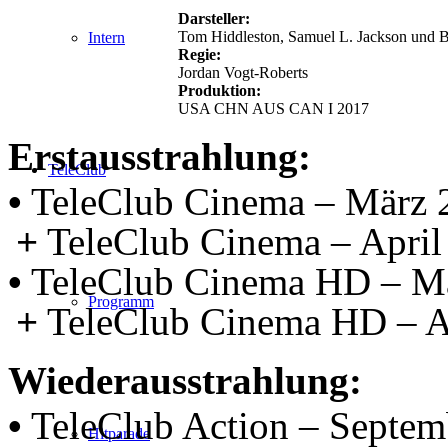
Darsteller:
Tom Hiddleston, Samuel L. Jackson und B
Intern
Regie:
Jordan Vogt-Roberts
Produktion:
USA CHN AUS CAN I 2017
Erstausstrahlung:
TeleClub
•
TeleClub Cinema – März 
+
TeleClub Cinema – April
•
TeleClub Cinema HD – M
Programm
+
TeleClub Cinema HD – A
Wiederausstrahlung:
•
TeleClub Action – Septem
Hitparade