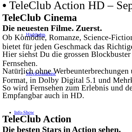
•
TeleClub Action HD – Se
TeleClub Cinema
Die neuesten Filme. Zuerst.
Highlights
Ob Komödie, Romanze, Science-Fiction
bietet für jeden Geschmack das Richtig
Hier siehst Du die grossen Blockbuster
Fernsehen.
Natürlich ohne Werbeunterbrechungen u
MovieDataBase
Format, in Dolby Digital 5.1 und Mehr
So wird Fernsehen zum Erlebnis und d
Empfangbar auch in HD.
Info-Show
TeleClub Action
Die besten Stars in Action sehen.