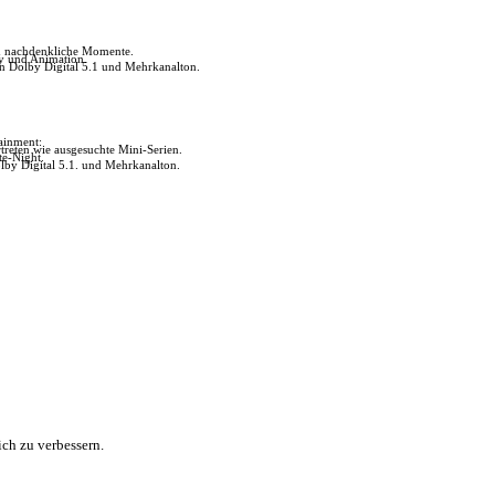
ch nachdenkliche Momente.
ly und Animation.
in Dolby Digital 5.1 und Mehrkanalton.
tainment:
reten wie ausgesuchte Mini-Serien.
te-Night.
lby Digital 5.1. und Mehrkanalton.
ch zu verbessern.