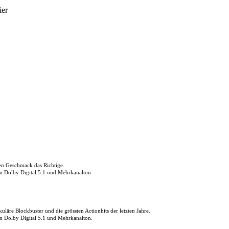
ier
den Geschmack das Richtige.
in Dolby Digital 5.1 und Mehrkanalton.
uläre Blockbuster und die grössten Actionhits der letzten Jahre.
in Dolby Digital 5.1 und Mehrkanalton.