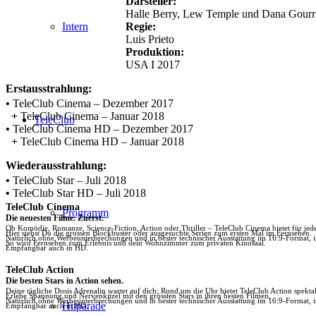
Darsteller:
Halle Berry, Lew Temple und Dana Gourr
Regie:
Intern
Luis Prieto
Produktion:
USA I 2017
Erstausstrahlung:
•
TeleClub Cinema – Dezember 2017
+
TeleClub Cinema – Januar 2018
TeleClub
•
TeleClub Cinema HD – Dezember 2017
+
TeleClub Cinema HD – Januar 2018
Wiederausstrahlung:
•
TeleClub Star – Juli 2018
•
TeleClub Star HD – Juli 2018
TeleClub Cinema
Programm
Die neuesten Filme. Zuerst.
Ob Komödie, Romanze, Science-Fiction, Action oder Thriller – TeleClub Cinema bietet für je
Hier siehst Du die grossen Blockbuster oder ausgesuchte Serien zum ersten Mal im Fernsehen.
Natürlich ohne Werbeunterbrechungen und in bester technischer Ausstattung im 16:9-Format, 
So wird Fernsehen zum Erlebnis und dein Wohnzimmer zum privaten Kinosaal.
Empfangbar auch in HD.
TeleClub Action
Die besten Stars in Action sehen.
Deine tägliche Dosis Adrenalin wartet auf dich: Rund um die Uhr bietet TeleClub Action spektak
Erlebe Spannung und Nervenkitzel mit den grössten Stars in ihren besten Filmen.
Natürlich ohne Werbeunterbrechungen und in bester technischer Ausstattung im 16:9-Format, 
Hitparade
Empfangbar auch in HD.