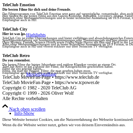
TeleClub Emotion
Die besten Filme für dich und deine Freunde.
Das Filmprogramm von TeleClub Emotion setzt ganz auf vergnügliche, romantische, aber au
Hier findest du die besten Filme aus den Genres Komödie, Romantik, Lovestory, Drama, Fami
Natürlich ohne Werbeunterbrechungen und in bester technischer Ausstattung im 16:9-Format, 
Empfangbar auch in HD.
TeleClub City
Hier ist was los.
Highlights
TeleClub City ist voller Überraschungen und bietet vielfältiges und abwechslungsreiches Enter
Spielfilmunterhaltung mit Sonderprogrammierungen oder Themenspecials sind hier ebenso vert
Dazu Mystery, Fantasy, Science Fiction sowie Fright-Night Horror mit Biss und Thrill in der La
Alles ohne Werbeunterbrechungen und in bester technischer Ausstattung im 16:9 Format, in Do
Empfangbar auch in HD und vorerst exklusiv nur über Swisscom TV verfügbar.
TeleClub Retro
Do you remember.
Die besten Filme der letzten Jahrzehnte und zeitlose Klassiker vereint an einem Ort.
TeleClub Retro ist das Zuhause der Filme, die Kinogeschichte geschrieben haben.
Filme die uns geprägt haben.
Filme, die man nie vergisst. Filme, die man gesehen haben muss.
Empfangbar auch in HD und vorerst exklusiv nur über Swisscom TV verfügbar.
MovieDataBase
TeleClub MovieFan-Page • https://www.teleclub.de
TeleClub MovieFan-Page • https://www.tcpower.de
Copyright © 1982 - 2020 TeleClub AG
Copyright © 1999 - 2026 Oliver Wolf
Alle Rechte vorbehalten
Nach oben scrollen
Info-Show
Diese Website benutzt Cookies, um die Nutzererfahrung der Webseite kontinuierli
Wenn du die Website weiter nutzt, gehen wir von deinem Einverständnis aus.