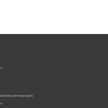
on.
tionhits der letzten Jahre.
on.