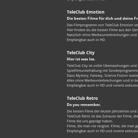
TeleClub Emotion
Die besten Filme für dich und deine F
Das Filmprogramm von TeleClub Emotion set
Hier findest du die besten Filme aus den G
Natürlich ohne Werbeunterbrechungen und in
Empfangbar auch in HD.
TeleClub City
Hier ist was los.
TeleClub City ist voller Überraschungen und 
Spielfilmunterhaltung mit Sonderprogrammie
Dazu Mystery, Fantasy, Science Fiction sowie 
Alles ohne Werbeunterbrechungen und in best
Empfangbar auch in HD und vorerst exklusiv
TeleClub Retro
Do you remember.
Die besten Filme der letzten Jahrzehnte und z
TeleClub Retro ist das Zuhause der Filme, d
Filme die uns geprägt haben.
Filme, die man nie vergisst. Filme, die man
Empfangbar auch in HD und vorerst exklusiv