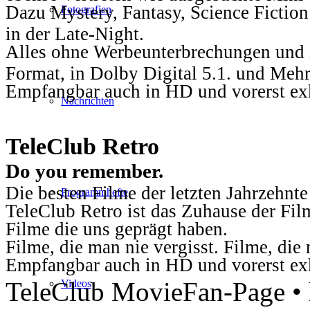
Dazu Mystery, Fantasy, Science Fiction
Fotografien
in der Late-Night.
Alles ohne Werbeunterbrechungen und i
Format, in Dolby Digital 5.1. und Mehr
Empfangbar auch in HD und vorerst ex
Nachrichten
TeleClub Retro
Do you remember.
Die besten Filme der letzten Jahrzehnte
Programmhefte
TeleClub Retro ist das Zuhause der Fil
Filme die uns geprägt haben.
Filme, die man nie vergisst. Filme, di
Empfangbar auch in HD und vorerst ex
TeleClub MovieFan-Page • h
Videos