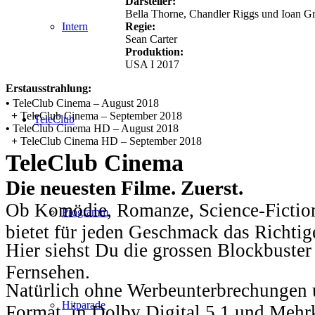
Darsteller:
Bella Thorne, Chandler Riggs und Ioan G
Regie:
Intern
Sean Carter
Produktion:
USA I 2017
Erstausstrahlung:
•
TeleClub Cinema – August 2018
+
TeleClub Cinema – September 2018
TeleClub
•
TeleClub Cinema HD – August 2018
+
TeleClub Cinema HD – September 2018
TeleClub Cinema
Die neuesten Filme. Zuerst.
Ob Komödie, Romanze, Science-Fiction
Programm
bietet für jeden Geschmack das Richtig
Hier siehst Du die grossen Blockbuster
Fernsehen.
Natürlich ohne Werbeunterbrechungen u
Hitparade
Format, in Dolby Digital 5.1 und Mehr