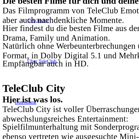
Die besten Filme für dich und dein
Das Filmprogramm von TeleClub Emotio
aber auch nachdenkliche Momente.
Geschichte
Hier findest du die besten Filme aus 
Drama, Family und Animation.
Natürlich ohne Werbeunterbrechungen u
Format, in Dolby Digital 5.1 und Mehr
Über TeleClub
Empfangbar auch in HD.
TeleClub City
Hier ist was los.
Datenbank
TeleClub City ist voller Überraschungen
abwechslungsreiches Entertainment:
Spielfilmunterhaltung mit Sonderprog
ebenso vertreten wie ausgesuchte Mini-