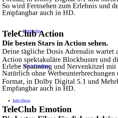
So wird Fernsehen zum Erlebnis und d
Empfangbar auch in HD.
TeleClub Action
Highlights
Die besten Stars in Action sehen.
Deine tägliche Dosis Adrenalin wartet 
Action spektakuläre Blockbuster und die
Erlebe Spannung und Nervenkitzel mit d
MovieDataBase
Natürlich ohne Werbeunterbrechungen u
Format, in Dolby Digital 5.1 und Mehr
Empfangbar auch in HD.
Info-Show
TeleClub Emotion