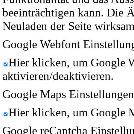
beeinträchtigen kann. Die
Neuladen der Seite wirksam
Google Webfont Einstellun
Hier klicken, um Google 
aktivieren/deaktivieren.
Google Maps Einstellungen
Hier klicken, um Google M
Google reCaptcha Einstellu