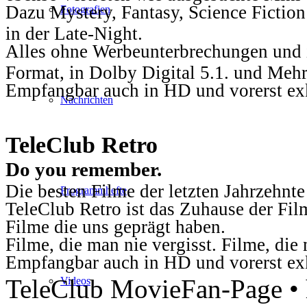
Dazu Mystery, Fantasy, Science Fiction
Fotografien
in der Late-Night.
Alles ohne Werbeunterbrechungen und i
Format, in Dolby Digital 5.1. und Mehr
Empfangbar auch in HD und vorerst ex
Nachrichten
TeleClub Retro
Do you remember.
Die besten Filme der letzten Jahrzehnte
Programmhefte
TeleClub Retro ist das Zuhause der Fil
Filme die uns geprägt haben.
Filme, die man nie vergisst. Filme, di
Empfangbar auch in HD und vorerst ex
TeleClub MovieFan-Page • h
Videos