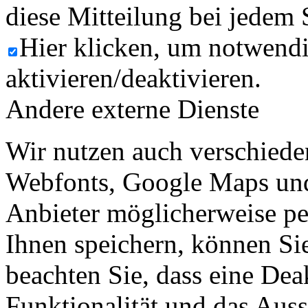
diese Mitteilung bei jedem 
Hier klicken, um notwend
aktivieren/deaktivieren.
Andere externe Dienste
Wir nutzen auch verschiede
Webfonts, Google Maps und 
Anbieter möglicherweise p
Ihnen speichern, können Sie 
beachten Sie, dass eine Dea
Funktionalität und das Aus