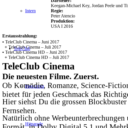
Darsteller:
Keegan-Michael Key, Jordan Peele und Ti
Regie:
Intern
Peter Atencio
Produktion:
USA I 2016
Erstausstrahlung:
•
TeleClub Cinema – Juni 2017
+
TeleClub Cinema – Juli 2017
TeleClub
•
TeleClub Cinema HD – Juni 2017
+
TeleClub Cinema HD – Juli 2017
TeleClub Cinema
Die neuesten Filme. Zuerst.
Ob Komödie, Romanze, Science-Fiction
Programm
bietet für jeden Geschmack das Richtig
Hier siehst Du die grossen Blockbuster
Fernsehen.
Natürlich ohne Werbeunterbrechungen u
Hitparade
Format, in Dolby Digital 5.1 und Mehr