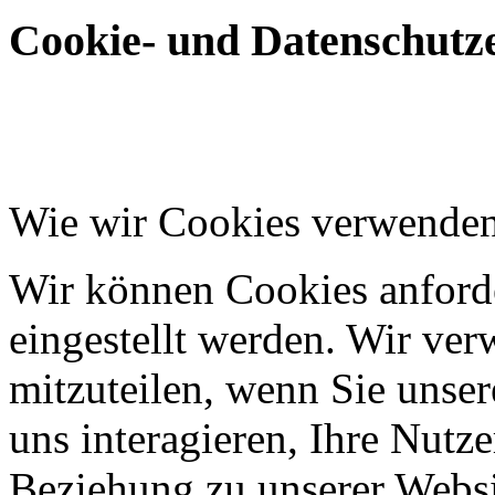
Cookie- und Datenschutze
Wie wir Cookies verwende
Wir können Cookies anforde
eingestellt werden. Wir ve
mitzuteilen, wenn Sie unser
uns interagieren, Ihre Nutz
Beziehung zu unserer Websi