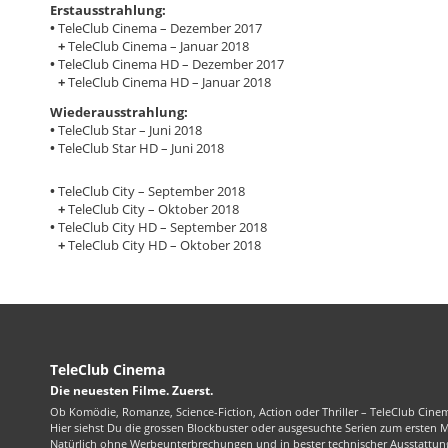
Erstausstrahlung:
•
TeleClub Cinema – Dezember 2017
+
TeleClub Cinema – Januar 2018
•
TeleClub Cinema HD – Dezember 2017
+
TeleClub Cinema HD – Januar 2018
Wiederausstrahlung:
•
TeleClub Star – Juni 2018
•
TeleClub Star HD – Juni 2018
•
TeleClub City – September 2018
+
TeleClub City – Oktober 2018
•
TeleClub City HD – September 2018
+
TeleClub City HD – Oktober 2018
TeleClub Cinema
Die neuesten Filme. Zuerst.
Ob Komödie, Romanze, Science-Fiction, Action oder Thriller – TeleClub Cinem
Hier siehst Du die grossen Blockbuster oder ausgesuchte Serien zum ersten 
Natürlich ohne Werbeunterbrechungen und in bester technischer Ausstattung