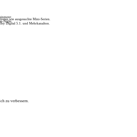
tainment:
reten wie ausgesuchte Mini-Serien.
te-Night.
lby Digital 5.1. und Mehrkanalton.
ch zu verbessern.