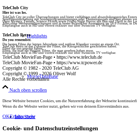
TeleClub City
Hier ist was los.
TeleClub City ist voller Überraschungen und bietet vielfältiges und abwechslungsreiches Enter
Spielfilmunterhaltung mit Sonderprogrammierungen oder Themenspecials sind hier ebenso vert
Dazu Mystery, Fantasy, Science Fiction sowie Fright-Night Horror mit Biss und Thrill in der La
Alles ohne Werbeunterbrechungen und in bester technischer Ausstattung im 16:9 Format, in Do
Empfangbar auch in HD und vorerst exklusiv nur über Swisscom TV verfügbar.
TeleClub Retro
Highlights
Do you remember.
Die besten Filme der letzten Jahrzehnte und zeitlose Klassiker vereint an einem Ort.
TeleClub Retro ist das Zuhause der Filme, die Kinogeschichte geschrieben haben.
Filme die uns geprägt haben.
Filme, die man nie vergisst. Filme, die man gesehen haben muss.
Empfangbar auch in HD und vorerst exklusiv nur über Swisscom TV verfügbar.
TeleClub MovieFan-Page • https://www.teleclub.de
TeleClub MovieFan-Page • https://www.tcpower.de
Copyright © 1982 - 2020 TeleClub AG
Copyright © 1999 - 2026 Oliver Wolf
MovieDataBase
Alle Rechte vorbehalten
Nach oben scrollen
Diese Website benutzt Cookies, um die Nutzererfahrung der Webseite kontinuierli
Wenn du die Website weiter nutzt, gehen wir von deinem Einverständnis aus.
OK
Erfahre mehr
Info-Show
Cookie- und Datenschutzeinstellungen