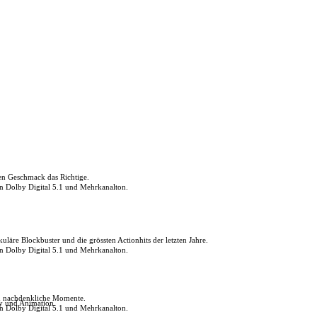
den Geschmack das Richtige.
in Dolby Digital 5.1 und Mehrkanalton.
uläre Blockbuster und die grössten Actionhits der letzten Jahre.
in Dolby Digital 5.1 und Mehrkanalton.
ch nachdenkliche Momente.
ly und Animation.
in Dolby Digital 5.1 und Mehrkanalton.