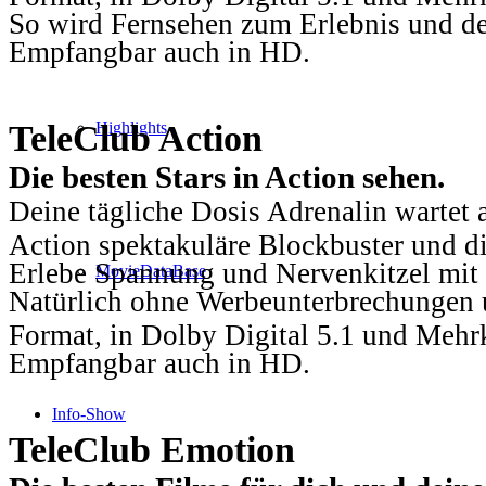
So wird Fernsehen zum Erlebnis und d
Empfangbar auch in HD.
TeleClub Action
Highlights
Die besten Stars in Action sehen.
Deine tägliche Dosis Adrenalin wartet 
Action spektakuläre Blockbuster und die
Erlebe Spannung und Nervenkitzel mit d
MovieDataBase
Natürlich ohne Werbeunterbrechungen u
Format, in Dolby Digital 5.1 und Mehr
Empfangbar auch in HD.
Info-Show
TeleClub Emotion