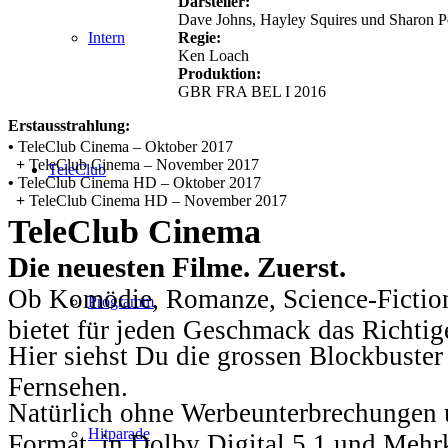
Darsteller:
Dave Johns, Hayley Squires und Sharon P
Regie:
Intern
Ken Loach
Produktion:
GBR FRA BEL I 2016
Erstausstrahlung:
•
TeleClub Cinema – Oktober 2017
+
TeleClub Cinema – November 2017
TeleClub
•
TeleClub Cinema HD – Oktober 2017
+
TeleClub Cinema HD – November 2017
TeleClub Cinema
Die neuesten Filme. Zuerst.
Ob Komödie, Romanze, Science-Fiction
Programm
bietet für jeden Geschmack das Richtig
Hier siehst Du die grossen Blockbuster
Fernsehen.
Natürlich ohne Werbeunterbrechungen u
Hitparade
Format, in Dolby Digital 5.1 und Mehr