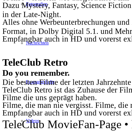
Dazu Mystery, Fantasy, Science Fiction
Fotografien
in der Late-Night.
Alles ohne Werbeunterbrechungen und i
Format, in Dolby Digital 5.1. und Mehr
Empfangbar auch in HD und vorerst ex
Nachrichten
TeleClub Retro
Do you remember.
Die besten Filme der letzten Jahrzehnte
Programmhefte
TeleClub Retro ist das Zuhause der Fil
Filme die uns geprägt haben.
Filme, die man nie vergisst. Filme, di
Empfangbar auch in HD und vorerst ex
TeleClub MovieFan-Page • h
Videos