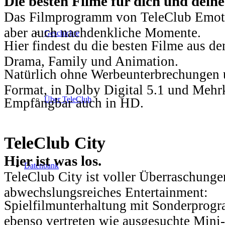
Die besten Filme für dich und dein
Das Filmprogramm von TeleClub Emotio
aber auch nachdenkliche Momente.
Geschichte
Hier findest du die besten Filme aus 
Drama, Family und Animation.
Natürlich ohne Werbeunterbrechungen u
Format, in Dolby Digital 5.1 und Mehr
Über TeleClub
Empfangbar auch in HD.
TeleClub City
Hier ist was los.
Datenbank
TeleClub City ist voller Überraschungen
abwechslungsreiches Entertainment:
Spielfilmunterhaltung mit Sonderprog
ebenso vertreten wie ausgesuchte Mini-