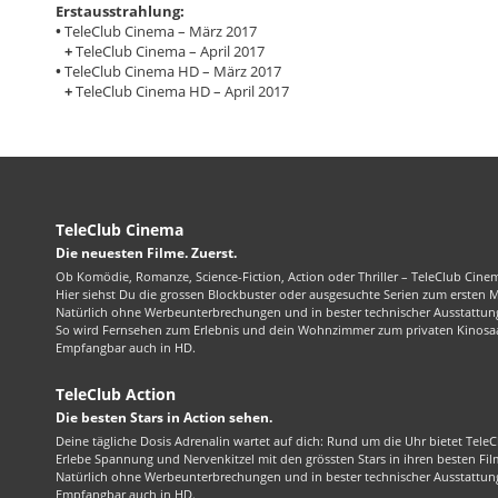
Erstausstrahlung:
•
TeleClub Cinema – März 2017
+
TeleClub Cinema – April 2017
•
TeleClub Cinema HD – März 2017
+
TeleClub Cinema HD – April 2017
TeleClub Cinema
Die neuesten Filme. Zuerst.
Ob Komödie, Romanze, Science-Fiction, Action oder Thriller – TeleClub Cinem
Hier siehst Du die grossen Blockbuster oder ausgesuchte Serien zum ersten 
Natürlich ohne Werbeunterbrechungen und in bester technischer Ausstattung
So wird Fernsehen zum Erlebnis und dein Wohnzimmer zum privaten Kinosaa
Empfangbar auch in HD.
TeleClub Action
Die besten Stars in Action sehen.
Deine tägliche Dosis Adrenalin wartet auf dich: Rund um die Uhr bietet TeleC
Erlebe Spannung und Nervenkitzel mit den grössten Stars in ihren besten Fil
Natürlich ohne Werbeunterbrechungen und in bester technischer Ausstattung
Empfangbar auch in HD.