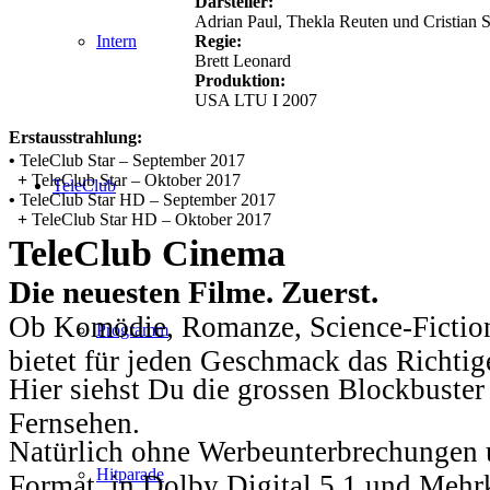
Darsteller:
Adrian Paul, Thekla Reuten und Cristian 
Regie:
Intern
Brett Leonard
Produktion:
USA LTU I 2007
Erstausstrahlung:
•
TeleClub Star – September 2017
+
TeleClub Star – Oktober 2017
TeleClub
•
TeleClub Star HD – September 2017
+
TeleClub Star HD – Oktober 2017
TeleClub Cinema
Die neuesten Filme. Zuerst.
Ob Komödie, Romanze, Science-Fiction
Programm
bietet für jeden Geschmack das Richtig
Hier siehst Du die grossen Blockbuster
Fernsehen.
Natürlich ohne Werbeunterbrechungen u
Hitparade
Format, in Dolby Digital 5.1 und Mehr