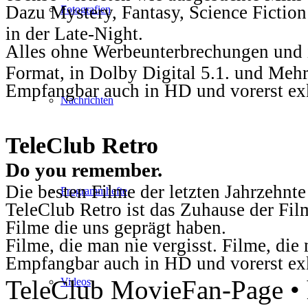
Dazu Mystery, Fantasy, Science Fiction
Fotografien
in der Late-Night.
Alles ohne Werbeunterbrechungen und i
Format, in Dolby Digital 5.1. und Mehr
Empfangbar auch in HD und vorerst ex
Nachrichten
TeleClub Retro
Do you remember.
Die besten Filme der letzten Jahrzehnte
Programmhefte
TeleClub Retro ist das Zuhause der Fil
Filme die uns geprägt haben.
Filme, die man nie vergisst. Filme, di
Empfangbar auch in HD und vorerst ex
TeleClub MovieFan-Page • h
Videos