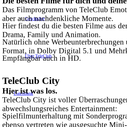
Die besten Filme für dich und dein
Das Filmprogramm von TeleClub Emotio
aber auch nachdenkliche Momente.
Geschichte
Hier findest du die besten Filme aus 
Drama, Family und Animation.
Natürlich ohne Werbeunterbrechungen u
Format, in Dolby Digital 5.1 und Mehr
Über TeleClub
Empfangbar auch in HD.
TeleClub City
Hier ist was los.
Datenbank
TeleClub City ist voller Überraschungen
abwechslungsreiches Entertainment:
Spielfilmunterhaltung mit Sonderprog
ebenso vertreten wie ausgesuchte Mini-