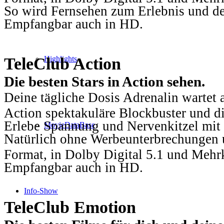
So wird Fernsehen zum Erlebnis und d
Empfangbar auch in HD.
TeleClub Action
Highlights
Die besten Stars in Action sehen.
Deine tägliche Dosis Adrenalin wartet 
Action spektakuläre Blockbuster und die
Erlebe Spannung und Nervenkitzel mit d
MovieDataBase
Natürlich ohne Werbeunterbrechungen u
Format, in Dolby Digital 5.1 und Mehr
Empfangbar auch in HD.
Info-Show
TeleClub Emotion