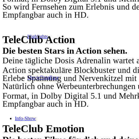
So wird Fernsehen zum Erlebnis und d
Empfangbar auch in HD.
TeleClub Action
Highlights
Die besten Stars in Action sehen.
Deine tägliche Dosis Adrenalin wartet 
Action spektakuläre Blockbuster und die
Erlebe Spannung und Nervenkitzel mit d
MovieDataBase
Natürlich ohne Werbeunterbrechungen u
Format, in Dolby Digital 5.1 und Mehr
Empfangbar auch in HD.
Info-Show
TeleClub Emotion