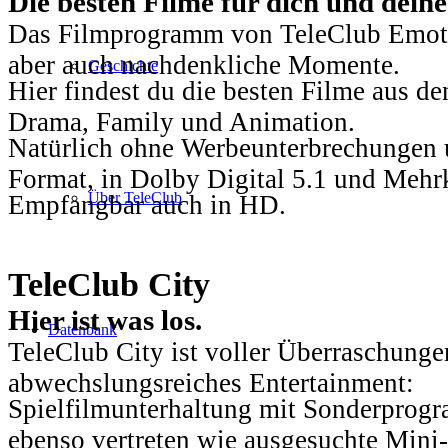
Die besten Filme für dich und dein
Das Filmprogramm von TeleClub Emotio
aber auch nachdenkliche Momente.
Geschichte
Hier findest du die besten Filme aus 
Drama, Family und Animation.
Natürlich ohne Werbeunterbrechungen u
Format, in Dolby Digital 5.1 und Mehr
Über TeleClub
Empfangbar auch in HD.
TeleClub City
Hier ist was los.
Datenbank
TeleClub City ist voller Überraschungen
abwechslungsreiches Entertainment:
Spielfilmunterhaltung mit Sonderprog
ebenso vertreten wie ausgesuchte Mini-