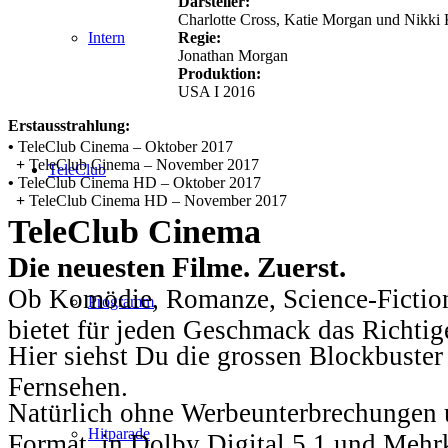
Darsteller:
Charlotte Cross, Katie Morgan und Nikki 
Regie:
Intern
Jonathan Morgan
Produktion:
USA I 2016
Erstausstrahlung:
•
TeleClub Cinema – Oktober 2017
+
TeleClub Cinema – November 2017
TeleClub
•
TeleClub Cinema HD – Oktober 2017
+
TeleClub Cinema HD – November 2017
TeleClub Cinema
Die neuesten Filme. Zuerst.
Ob Komödie, Romanze, Science-Fiction
Programm
bietet für jeden Geschmack das Richtig
Hier siehst Du die grossen Blockbuster
Fernsehen.
Natürlich ohne Werbeunterbrechungen u
Hitparade
Format, in Dolby Digital 5.1 und Mehr