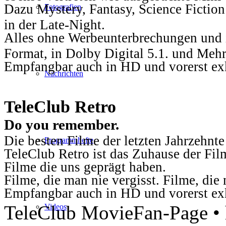
Dazu Mystery, Fantasy, Science Fiction
Fotografien
in der Late-Night.
Alles ohne Werbeunterbrechungen und i
Format, in Dolby Digital 5.1. und Mehr
Empfangbar auch in HD und vorerst ex
Nachrichten
TeleClub Retro
Do you remember.
Die besten Filme der letzten Jahrzehnte
Programmhefte
TeleClub Retro ist das Zuhause der Fil
Filme die uns geprägt haben.
Filme, die man nie vergisst. Filme, di
Empfangbar auch in HD und vorerst ex
TeleClub MovieFan-Page • h
Videos