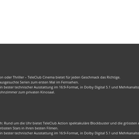
n oder Thriller – TeleClub Cinema bietet für jeden Geschmack das Richtige.
 ausgesuchte Serien zum ersten Mal im Fernsehen.
 bester technischer Ausstattung im 16:9-Format, in Dolby Digital 5.1 und Mehrkanalt
ohnzimmer zum privaten Kinosaal.
ch: Rund um die Uhr bietet TeleClub Action spektakuläre Blockbuster und die grössten Ac
össten Stars in ihren besten Filmen.
 bester technischer Ausstattung im 16:9-Format, in Dolby Digital 5.1 und Mehrkanalt