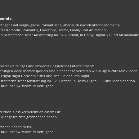
reunde.
zt ganz auf vergnügliche, romantische, aber auch nachdenkliche Momente.
enres Komödie, Romantik, Lovestory, Drama, Family und Animation.
 bester technischer Ausstattung im 16:9-Format, in Dolby Digital 5.1 und Mehrkanalt
bietet vielfältiges und abwechslungsreiches Entertainment:
rungen oder Themenspecials sind hier ebenso vertreten wie ausgesuchte Mini-Serien.
Fright-Night Horror mit Biss und Thrill in der Late-Night.
er technischer Ausstattung im 16:9 Format, in Dolby Digital 5.1. und Mehrkanalton.
 nur über Swisscom TV verfügbar.
eitlose Klassiker vereint an einem Ort.
ie Kinogeschichte geschrieben haben.
 gesehen haben muss.
 nur über Swisscom TV verfügbar.