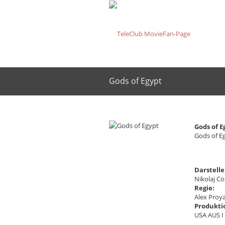
Gods of Egypt
Gods of E
Gods of E
Darstelle
Nikolaj C
Regie:
Alex Proy
Produkti
USA AUS I