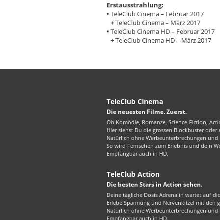
Erstausstrahlung:
•
TeleClub Cinema – Februar 2017
+
TeleClub Cinema – März 2017
•
TeleClub Cinema HD – Februar 2017
+
TeleClub Cinema HD – März 2017
TeleClub Cinema
Die neuesten Filme. Zuerst.
Ob Komödie, Romanze, Science-Fiction, Actio
Hier siehst Du die grossen Blockbuster oder
Natürlich ohne Werbeunterbrechungen und in
So wird Fernsehen zum Erlebnis und dein W
Empfangbar auch in HD.
TeleClub Action
Die besten Stars in Action sehen.
Deine tägliche Dosis Adrenalin wartet auf di
Erlebe Spannung und Nervenkitzel mit den gr
Natürlich ohne Werbeunterbrechungen und in
Empfangbar auch in HD.