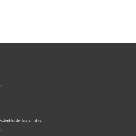
on.
tionhits der letzten Jahre.
on.