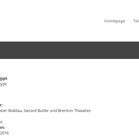
Homepage
Te
gypt
gypt
r:
oster-Waldau, Gerard Butler und Brenton Thwaites
as
on:
 2016