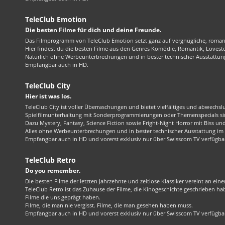
TeleClub Emotion
Die besten Filme für dich und deine Freunde.
Das Filmprogramm von TeleClub Emotion setzt ganz auf vergnügliche, roma
Hier findest du die besten Filme aus den Genres Komödie, Romantik, Lovest
Natürlich ohne Werbeunterbrechungen und in bester technischer Ausstattung
Empfangbar auch in HD.
TeleClub City
Hier ist was los.
TeleClub City ist voller Überraschungen und bietet vielfältiges und abwechsl
Spielfilmunterhaltung mit Sonderprogrammierungen oder Themenspecials sin
Dazu Mystery, Fantasy, Science Fiction sowie Fright-Night Horror mit Biss und 
Alles ohne Werbeunterbrechungen und in bester technischer Ausstattung im 1
Empfangbar auch in HD und vorerst exklusiv nur über Swisscom TV verfügba
TeleClub Retro
Do you remember.
Die besten Filme der letzten Jahrzehnte und zeitlose Klassiker vereint an ein
TeleClub Retro ist das Zuhause der Filme, die Kinogeschichte geschrieben ha
Filme die uns geprägt haben.
Filme, die man nie vergisst. Filme, die man gesehen haben muss.
Empfangbar auch in HD und vorerst exklusiv nur über Swisscom TV verfügba