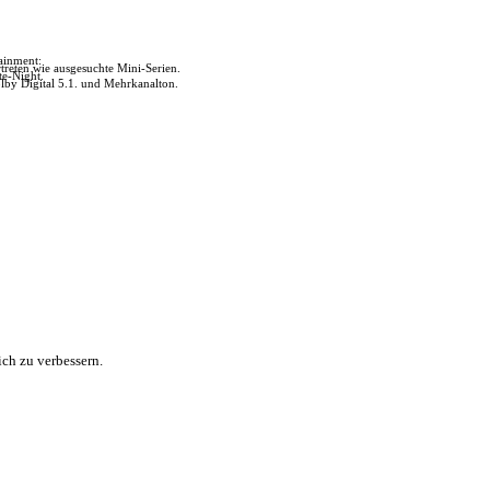
tainment:
reten wie ausgesuchte Mini-Serien.
te-Night.
lby Digital 5.1. und Mehrkanalton.
ch zu verbessern.