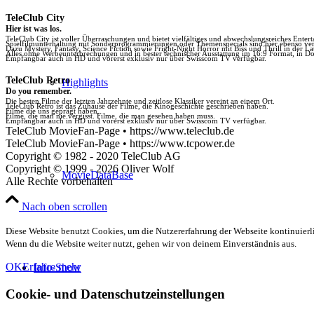
TeleClub City
Hier ist was los.
TeleClub City ist voller Überraschungen und bietet vielfältiges und abwechslungsreiches Enter
Spielfilmunterhaltung mit Sonderprogrammierungen oder Themenspecials sind hier ebenso vert
Dazu Mystery, Fantasy, Science Fiction sowie Fright-Night Horror mit Biss und Thrill in der La
Alles ohne Werbeunterbrechungen und in bester technischer Ausstattung im 16:9 Format, in Do
Empfangbar auch in HD und vorerst exklusiv nur über Swisscom TV verfügbar.
TeleClub Retro
Highlights
Do you remember.
Die besten Filme der letzten Jahrzehnte und zeitlose Klassiker vereint an einem Ort.
TeleClub Retro ist das Zuhause der Filme, die Kinogeschichte geschrieben haben.
Filme die uns geprägt haben.
Filme, die man nie vergisst. Filme, die man gesehen haben muss.
Empfangbar auch in HD und vorerst exklusiv nur über Swisscom TV verfügbar.
TeleClub MovieFan-Page • https://www.teleclub.de
TeleClub MovieFan-Page • https://www.tcpower.de
Copyright © 1982 - 2020 TeleClub AG
Copyright © 1999 - 2026 Oliver Wolf
MovieDataBase
Alle Rechte vorbehalten
Nach oben scrollen
Diese Website benutzt Cookies, um die Nutzererfahrung der Webseite kontinuierli
Wenn du die Website weiter nutzt, gehen wir von deinem Einverständnis aus.
OK
Erfahre mehr
Info-Show
Cookie- und Datenschutzeinstellungen