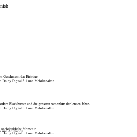
rnish
den Geschmack das Richtige.
in Dolby Digital 5.1 und Mehrkanalton.
uläre Blockbuster und die grössten Actionhits der letzten Jahre.
in Dolby Digital 5.1 und Mehrkanalton.
ch nachdenkliche Momente.
ly und Animation.
in Dolby Digital 5.1 und Mehrkanalton.