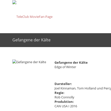
Gefangene der Kälte
Gefangene der Kälte
Edge of Winter
Darsteller:
Joel Kinnaman, Tom Holland und Perc
Regie:
Rob Connolly
Produktion:
CAN USA I 2016