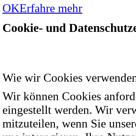
OK
Erfahre mehr
Cookie- und Datenschutze
Wie wir Cookies verwende
Wir können Cookies anforde
eingestellt werden. Wir ve
mitzuteilen, wenn Sie unser