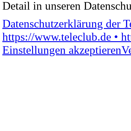
Detail in unseren Datenschu
Datenschutzerklärung der 
https://www.teleclub.de • h
Einstellungen akzeptieren
V