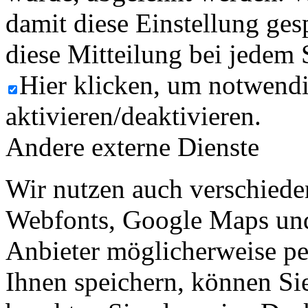
damit diese Einstellung ges
diese Mitteilung bei jedem 
Hier klicken, um notwend
aktivieren/deaktivieren.
Andere externe Dienste
Wir nutzen auch verschiede
Webfonts, Google Maps und 
Anbieter möglicherweise p
Ihnen speichern, können Sie 