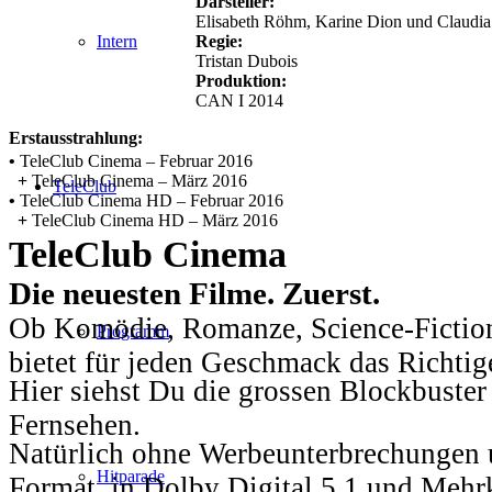
Darsteller:
Elisabeth Röhm, Karine Dion und Claudia
Regie:
Intern
Tristan Dubois
Produktion:
CAN I 2014
Erstausstrahlung:
•
TeleClub Cinema – Februar 2016
+
TeleClub Cinema – März 2016
TeleClub
•
TeleClub Cinema HD – Februar 2016
+
TeleClub Cinema HD – März 2016
TeleClub Cinema
Die neuesten Filme. Zuerst.
Ob Komödie, Romanze, Science-Fiction
Programm
bietet für jeden Geschmack das Richtig
Hier siehst Du die grossen Blockbuster
Fernsehen.
Natürlich ohne Werbeunterbrechungen u
Hitparade
Format, in Dolby Digital 5.1 und Mehr