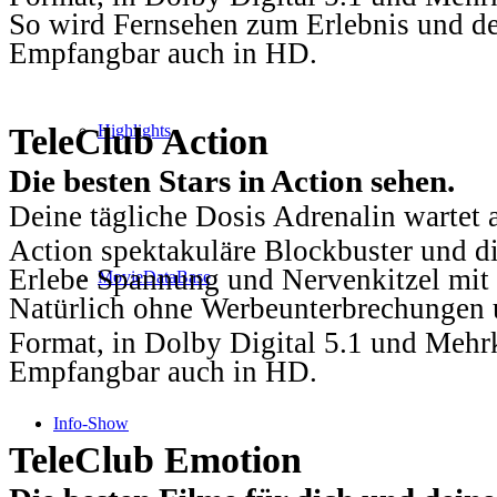
So wird Fernsehen zum Erlebnis und d
Empfangbar auch in HD.
TeleClub Action
Highlights
Die besten Stars in Action sehen.
Deine tägliche Dosis Adrenalin wartet 
Action spektakuläre Blockbuster und die
Erlebe Spannung und Nervenkitzel mit d
MovieDataBase
Natürlich ohne Werbeunterbrechungen u
Format, in Dolby Digital 5.1 und Mehr
Empfangbar auch in HD.
Info-Show
TeleClub Emotion