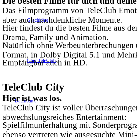
Die besten Filme für dich und dein
Das Filmprogramm von TeleClub Emotio
aber auch nachdenkliche Momente.
Geschichte
Hier findest du die besten Filme aus 
Drama, Family und Animation.
Natürlich ohne Werbeunterbrechungen u
Format, in Dolby Digital 5.1 und Mehr
Über TeleClub
Empfangbar auch in HD.
TeleClub City
Hier ist was los.
Datenbank
TeleClub City ist voller Überraschungen
abwechslungsreiches Entertainment:
Spielfilmunterhaltung mit Sonderprog
ebenso vertreten wie ausgesuchte Mini-