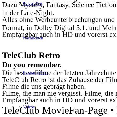
Dazu Mystery, Fantasy, Science Fiction
Fotografien
in der Late-Night.
Alles ohne Werbeunterbrechungen und i
Format, in Dolby Digital 5.1. und Mehr
Empfangbar auch in HD und vorerst ex
Nachrichten
TeleClub Retro
Do you remember.
Die besten Filme der letzten Jahrzehnte
Programmhefte
TeleClub Retro ist das Zuhause der Fil
Filme die uns geprägt haben.
Filme, die man nie vergisst. Filme, di
Empfangbar auch in HD und vorerst ex
TeleClub MovieFan-Page • h
Videos