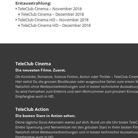
Erstausstrahlung:
•
TeleClub Cinema – November 2018
+
TeleClub Cinema – Dezember 2018
•
TeleClub Cinema HD – November 2018
+
TeleClub Cinema HD – Dezember 2018
TeleClub Cinema
Die neuesten Filme. Zuerst.
Ob Komödie, Romanze, Science-Fiction, Action oder Thriller – TeleClub Cinem
Hier siehst Du die grossen Blockbuster oder ausgesuchte Serien zum ersten 
Natürlich ohne Werbeunterbrechungen und in bester technischer Ausstattung
So wird Fernsehen zum Erlebnis und dein Wohnzimmer zum privaten Kinosaa
Empfangbar auch in HD.
TeleClub Action
Die besten Stars in Action sehen.
Deine tägliche Dosis Adrenalin wartet auf dich: Rund um die Uhr bietet TeleC
Erlebe Spannung und Nervenkitzel mit den grössten Stars in ihren besten Fil
Natürlich ohne Werbeunterbrechungen und in bester technischer Ausstattung
Empfangbar auch in HD.