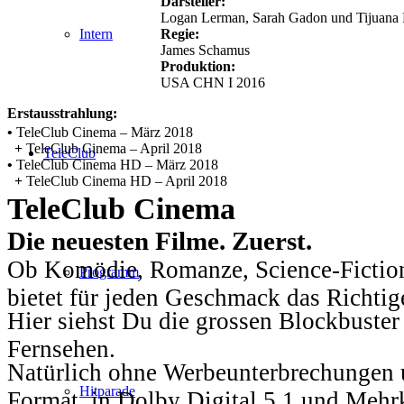
Darsteller:
Logan Lerman, Sarah Gadon und Tijuana 
Regie:
Intern
James Schamus
Produktion:
USA CHN I 2016
Erstausstrahlung:
•
TeleClub Cinema – März 2018
+
TeleClub Cinema – April 2018
TeleClub
•
TeleClub Cinema HD – März 2018
+
TeleClub Cinema HD – April 2018
TeleClub Cinema
Die neuesten Filme. Zuerst.
Ob Komödie, Romanze, Science-Fiction
Programm
bietet für jeden Geschmack das Richtig
Hier siehst Du die grossen Blockbuster
Fernsehen.
Natürlich ohne Werbeunterbrechungen u
Hitparade
Format, in Dolby Digital 5.1 und Mehr