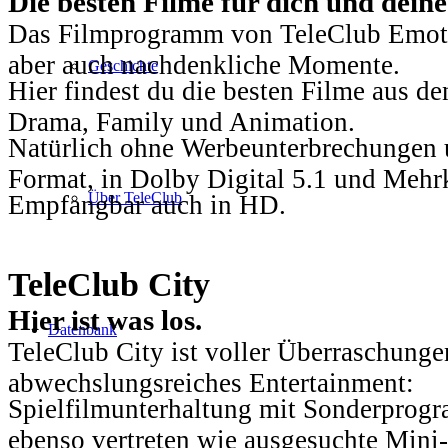
Die besten Filme für dich und dein
Das Filmprogramm von TeleClub Emotio
aber auch nachdenkliche Momente.
Geschichte
Hier findest du die besten Filme aus 
Drama, Family und Animation.
Natürlich ohne Werbeunterbrechungen u
Format, in Dolby Digital 5.1 und Mehr
Über TeleClub
Empfangbar auch in HD.
TeleClub City
Hier ist was los.
Datenbank
TeleClub City ist voller Überraschungen
abwechslungsreiches Entertainment:
Spielfilmunterhaltung mit Sonderprog
ebenso vertreten wie ausgesuchte Mini-