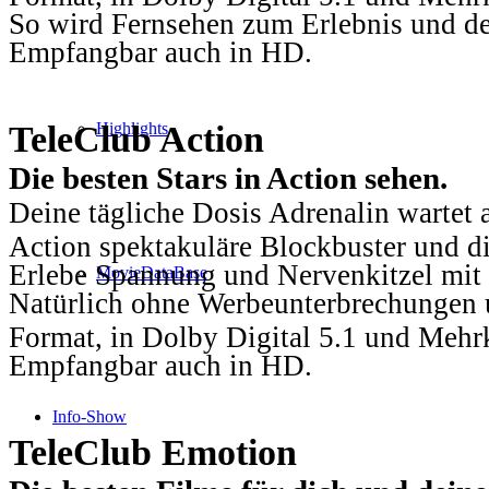
So wird Fernsehen zum Erlebnis und d
Empfangbar auch in HD.
TeleClub Action
Highlights
Die besten Stars in Action sehen.
Deine tägliche Dosis Adrenalin wartet 
Action spektakuläre Blockbuster und die
Erlebe Spannung und Nervenkitzel mit d
MovieDataBase
Natürlich ohne Werbeunterbrechungen u
Format, in Dolby Digital 5.1 und Mehr
Empfangbar auch in HD.
Info-Show
TeleClub Emotion