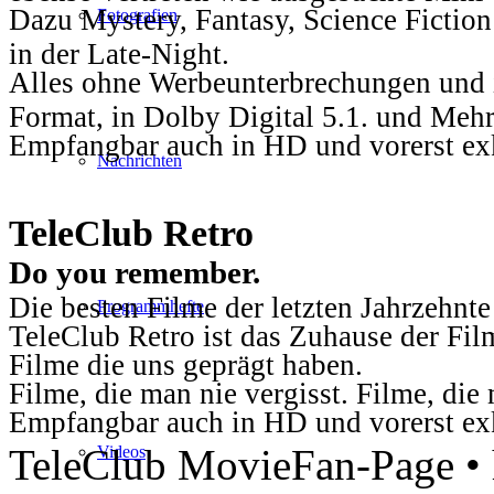
Dazu Mystery, Fantasy, Science Fiction
Fotografien
in der Late-Night.
Alles ohne Werbeunterbrechungen und i
Format, in Dolby Digital 5.1. und Mehr
Empfangbar auch in HD und vorerst ex
Nachrichten
TeleClub Retro
Do you remember.
Die besten Filme der letzten Jahrzehnte
Programmhefte
TeleClub Retro ist das Zuhause der Fil
Filme die uns geprägt haben.
Filme, die man nie vergisst. Filme, di
Empfangbar auch in HD und vorerst ex
TeleClub MovieFan-Page • h
Videos