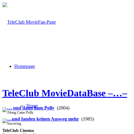
Homepage
TeleClub MovieDataBase –…–
Home
… und dann kam Polly
(2004)
Along Came Polly
…und fanden keinen Ausweg mehr
(1985)
Surviving
TeleClub Cinema