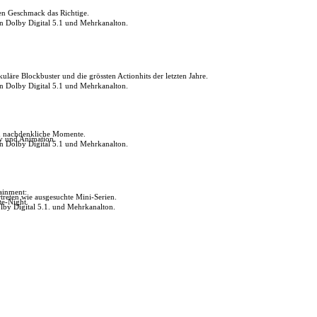
den Geschmack das Richtige.
in Dolby Digital 5.1 und Mehrkanalton.
uläre Blockbuster und die grössten Actionhits der letzten Jahre.
in Dolby Digital 5.1 und Mehrkanalton.
ch nachdenkliche Momente.
ly und Animation.
in Dolby Digital 5.1 und Mehrkanalton.
tainment:
reten wie ausgesuchte Mini-Serien.
te-Night.
lby Digital 5.1. und Mehrkanalton.