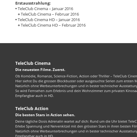
Erstausstrahlung:
•
TeleClub Cinema – Januar 2016
+
TeleClub Cinema – Februar 2016
•
TeleClub Cinema HD – Januar 2016
+
TeleClub Cinema HD – Februar 2016
TeleClub Cinema
Die neuesten Filme. Zuerst.
Ob Komödie, Romanze, Science-Fiction, Action oder Thriller – TeleClub Cinem
Hier siehst Du die grossen Blockbuster oder ausgesuchte Serien zum ersten 
Natürlich ohne Werbeunterbrechungen und in bester technischer Ausstattung
So wird Fernsehen zum Erlebnis und dein Wohnzimmer zum privaten Kinosaa
Empfangbar auch in HD.
TeleClub Action
Die besten Stars in Action sehen.
Deine tägliche Dosis Adrenalin wartet auf dich: Rund um die Uhr bietet TeleC
Erlebe Spannung und Nervenkitzel mit den grössten Stars in ihren besten Fil
Natürlich ohne Werbeunterbrechungen und in bester technischer Ausstattung
Empfangbar auch in HD.