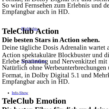
So wird Fernsehen zum Erlebnis und d
Empfangbar auch in HD.
TeleClub Action
Highlights
Die besten Stars in Action sehen.
Deine tägliche Dosis Adrenalin wartet 
Action spektakuläre Blockbuster und die
Erlebe Spannung und Nervenkitzel mit d
MovieDataBase
Natürlich ohne Werbeunterbrechungen u
Format, in Dolby Digital 5.1 und Mehr
Empfangbar auch in HD.
Info-Show
TeleClub Emotion