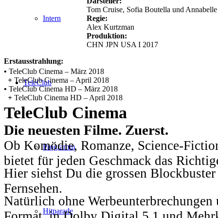
Darsteller:
Tom Cruise, Sofia Boutella und Annabelle
Regie:
Intern
Alex Kurtzman
Produktion:
CHN JPN USA I 2017
Erstausstrahlung:
•
TeleClub Cinema – März 2018
+
TeleClub Cinema – April 2018
TeleClub
•
TeleClub Cinema HD – März 2018
+
TeleClub Cinema HD – April 2018
TeleClub Cinema
Die neuesten Filme. Zuerst.
Ob Komödie, Romanze, Science-Fiction
Programm
bietet für jeden Geschmack das Richtig
Hier siehst Du die grossen Blockbuster
Fernsehen.
Natürlich ohne Werbeunterbrechungen u
Hitparade
Format, in Dolby Digital 5.1 und Mehr