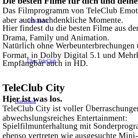
Die besten Filme für dich und dein
Das Filmprogramm von TeleClub Emotio
aber auch nachdenkliche Momente.
Geschichte
Hier findest du die besten Filme aus 
Drama, Family und Animation.
Natürlich ohne Werbeunterbrechungen u
Format, in Dolby Digital 5.1 und Mehr
Über TeleClub
Empfangbar auch in HD.
TeleClub City
Hier ist was los.
Datenbank
TeleClub City ist voller Überraschungen
abwechslungsreiches Entertainment:
Spielfilmunterhaltung mit Sonderprog
ebenso vertreten wie ausgesuchte Mini-