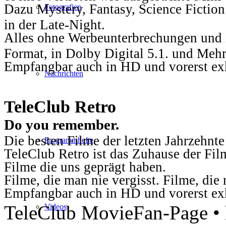
Dazu Mystery, Fantasy, Science Fiction
Fotografien
in der Late-Night.
Alles ohne Werbeunterbrechungen und i
Format, in Dolby Digital 5.1. und Mehr
Empfangbar auch in HD und vorerst ex
Nachrichten
TeleClub Retro
Do you remember.
Die besten Filme der letzten Jahrzehnte
Programmhefte
TeleClub Retro ist das Zuhause der Fil
Filme die uns geprägt haben.
Filme, die man nie vergisst. Filme, di
Empfangbar auch in HD und vorerst ex
TeleClub MovieFan-Page • h
Videos