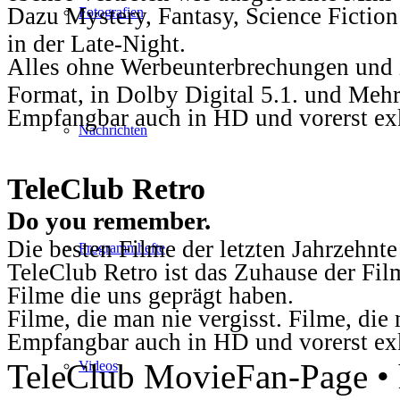
Dazu Mystery, Fantasy, Science Fiction
Fotografien
in der Late-Night.
Alles ohne Werbeunterbrechungen und i
Format, in Dolby Digital 5.1. und Mehr
Empfangbar auch in HD und vorerst ex
Nachrichten
TeleClub Retro
Do you remember.
Die besten Filme der letzten Jahrzehnte
Programmhefte
TeleClub Retro ist das Zuhause der Fil
Filme die uns geprägt haben.
Filme, die man nie vergisst. Filme, di
Empfangbar auch in HD und vorerst ex
TeleClub MovieFan-Page • h
Videos