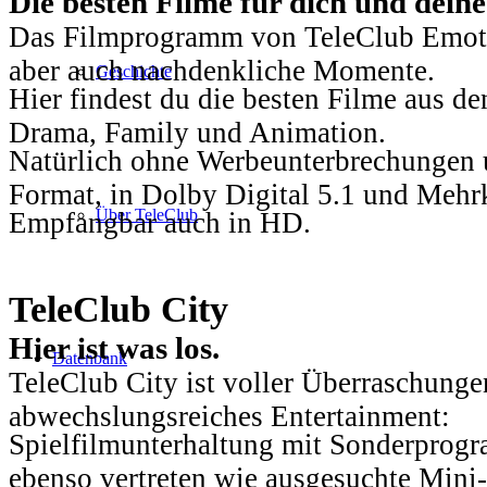
Die besten Filme für dich und dein
Das Filmprogramm von TeleClub Emotio
aber auch nachdenkliche Momente.
Geschichte
Hier findest du die besten Filme aus 
Drama, Family und Animation.
Natürlich ohne Werbeunterbrechungen u
Format, in Dolby Digital 5.1 und Mehr
Über TeleClub
Empfangbar auch in HD.
TeleClub City
Hier ist was los.
Datenbank
TeleClub City ist voller Überraschungen
abwechslungsreiches Entertainment:
Spielfilmunterhaltung mit Sonderprog
ebenso vertreten wie ausgesuchte Mini-