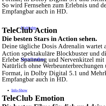
So wird Fernsehen zum Erlebnis und d
Empfangbar auch in HD.
TeleClub Action
Highlights
Die besten Stars in Action sehen.
Deine tägliche Dosis Adrenalin wartet 
Action spektakuläre Blockbuster und die
Erlebe Spannung und Nervenkitzel mit d
MovieDataBase
Natürlich ohne Werbeunterbrechungen u
Format, in Dolby Digital 5.1 und Mehr
Empfangbar auch in HD.
Info-Show
TeleClub Emotion