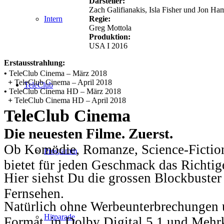
Darsteller:
Zach Galifianakis, Isla Fisher und Jon H
Regie:
Intern
Greg Mottola
Produktion:
USA I 2016
Erstausstrahlung:
•
TeleClub Cinema – März 2018
+
TeleClub Cinema – April 2018
TeleClub
•
TeleClub Cinema HD – März 2018
+
TeleClub Cinema HD – April 2018
TeleClub Cinema
Die neuesten Filme. Zuerst.
Ob Komödie, Romanze, Science-Fiction
Programm
bietet für jeden Geschmack das Richtig
Hier siehst Du die grossen Blockbuster
Fernsehen.
Natürlich ohne Werbeunterbrechungen u
Hitparade
Format, in Dolby Digital 5.1 und Mehr