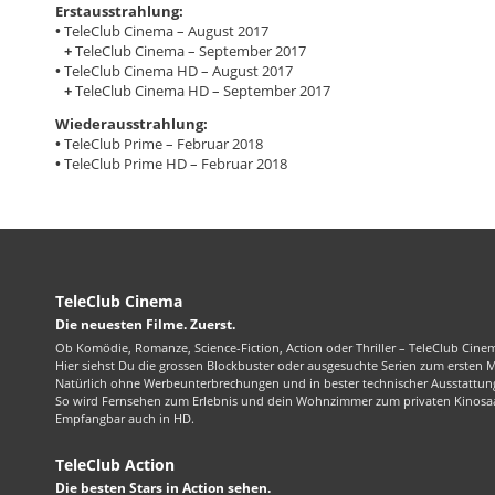
Erstausstrahlung:
•
TeleClub Cinema – August 2017
+
TeleClub Cinema – September 2017
•
TeleClub Cinema HD – August 2017
+
TeleClub Cinema HD – September 2017
Wiederausstrahlung:
•
TeleClub Prime – Februar 2018
•
TeleClub Prime HD – Februar 2018
TeleClub Cinema
Die neuesten Filme. Zuerst.
Ob Komödie, Romanze, Science-Fiction, Action oder Thriller – TeleClub Cinem
Hier siehst Du die grossen Blockbuster oder ausgesuchte Serien zum ersten 
Natürlich ohne Werbeunterbrechungen und in bester technischer Ausstattung
So wird Fernsehen zum Erlebnis und dein Wohnzimmer zum privaten Kinosaa
Empfangbar auch in HD.
TeleClub Action
Die besten Stars in Action sehen.