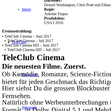
Darsteller:
Denzel Washington, Chris Pratt und Etha
Regie:
Intern
Antoine Fuqua
Produktion:
USA I 2016
Erstausstrahlung:
•
TeleClub Cinema – Juni 2017
+
TeleClub Cinema – Juli 2017
TeleClub
•
TeleClub Cinema HD – Juni 2017
+
TeleClub Cinema HD – Juli 2017
TeleClub Cinema
Die neuesten Filme. Zuerst.
Ob Komödie, Romanze, Science-Fiction
Programm
bietet für jeden Geschmack das Richtig
Hier siehst Du die grossen Blockbuster
Fernsehen.
Natürlich ohne Werbeunterbrechungen u
Hitparade
Format, in Dolby Digital 5.1 und Mehr