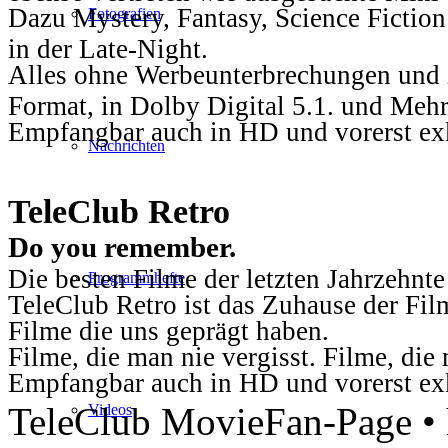
Dazu Mystery, Fantasy, Science Fiction
Fotografien
in der Late-Night.
Alles ohne Werbeunterbrechungen und i
Format, in Dolby Digital 5.1. und Mehr
Empfangbar auch in HD und vorerst ex
Nachrichten
TeleClub Retro
Do you remember.
Die besten Filme der letzten Jahrzehnte
Programmhefte
TeleClub Retro ist das Zuhause der Fil
Filme die uns geprägt haben.
Filme, die man nie vergisst. Filme, di
Empfangbar auch in HD und vorerst ex
TeleClub MovieFan-Page • h
Videos