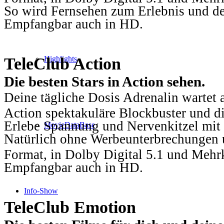
So wird Fernsehen zum Erlebnis und d
Empfangbar auch in HD.
TeleClub Action
Highlights
Die besten Stars in Action sehen.
Deine tägliche Dosis Adrenalin wartet 
Action spektakuläre Blockbuster und die
Erlebe Spannung und Nervenkitzel mit d
MovieDataBase
Natürlich ohne Werbeunterbrechungen u
Format, in Dolby Digital 5.1 und Mehr
Empfangbar auch in HD.
Info-Show
TeleClub Emotion