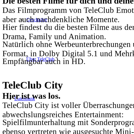
Die besten Filme für dich und dein
Das Filmprogramm von TeleClub Emotio
aber auch nachdenkliche Momente.
Geschichte
Hier findest du die besten Filme aus 
Drama, Family und Animation.
Natürlich ohne Werbeunterbrechungen u
Format, in Dolby Digital 5.1 und Mehr
Über TeleClub
Empfangbar auch in HD.
TeleClub City
Hier ist was los.
Datenbank
TeleClub City ist voller Überraschungen
abwechslungsreiches Entertainment:
Spielfilmunterhaltung mit Sonderprog
ebenso vertreten wie ausgesuchte Mini-