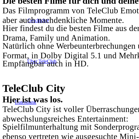
Die besten Filme für dich und dein
Das Filmprogramm von TeleClub Emotio
aber auch nachdenkliche Momente.
Geschichte
Hier findest du die besten Filme aus 
Drama, Family und Animation.
Natürlich ohne Werbeunterbrechungen u
Format, in Dolby Digital 5.1 und Mehr
Über TeleClub
Empfangbar auch in HD.
TeleClub City
Hier ist was los.
Datenbank
TeleClub City ist voller Überraschungen
abwechslungsreiches Entertainment:
Spielfilmunterhaltung mit Sonderprog
ebenso vertreten wie ausgesuchte Mini-