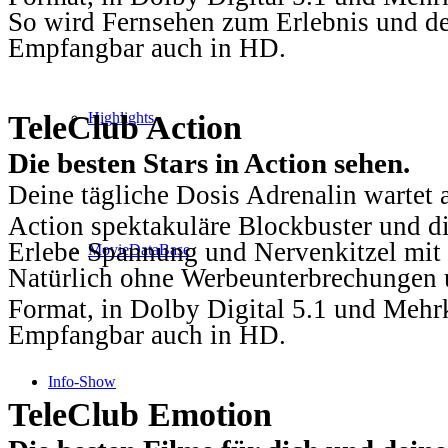
So wird Fernsehen zum Erlebnis und d
Empfangbar auch in HD.
TeleClub Action
Highlights
Die besten Stars in Action sehen.
Deine tägliche Dosis Adrenalin wartet 
Action spektakuläre Blockbuster und die
Erlebe Spannung und Nervenkitzel mit d
MovieDataBase
Natürlich ohne Werbeunterbrechungen u
Format, in Dolby Digital 5.1 und Mehr
Empfangbar auch in HD.
Info-Show
TeleClub Emotion