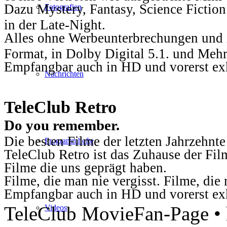
Dazu Mystery, Fantasy, Science Fiction
Fotografien
in der Late-Night.
Alles ohne Werbeunterbrechungen und i
Format, in Dolby Digital 5.1. und Mehr
Empfangbar auch in HD und vorerst ex
Nachrichten
TeleClub Retro
Do you remember.
Die besten Filme der letzten Jahrzehnte
Programmhefte
TeleClub Retro ist das Zuhause der Fil
Filme die uns geprägt haben.
Filme, die man nie vergisst. Filme, di
Empfangbar auch in HD und vorerst ex
TeleClub MovieFan-Page • h
Videos