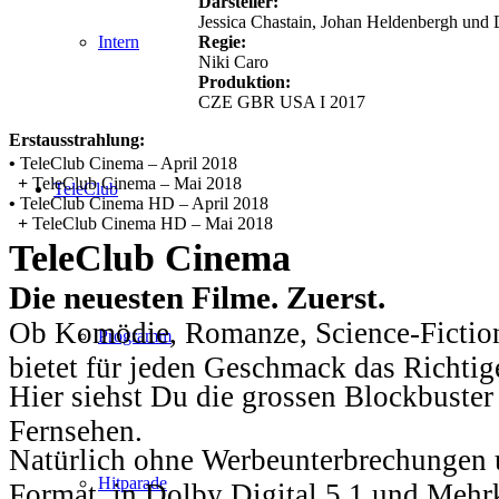
Darsteller:
Jessica Chastain, Johan Heldenbergh und 
Regie:
Intern
Niki Caro
Produktion:
CZE GBR USA I 2017
Erstausstrahlung:
•
TeleClub Cinema – April 2018
+
TeleClub Cinema – Mai 2018
TeleClub
•
TeleClub Cinema HD – April 2018
+
TeleClub Cinema HD – Mai 2018
TeleClub Cinema
Die neuesten Filme. Zuerst.
Ob Komödie, Romanze, Science-Fiction
Programm
bietet für jeden Geschmack das Richtig
Hier siehst Du die grossen Blockbuster
Fernsehen.
Natürlich ohne Werbeunterbrechungen u
Hitparade
Format, in Dolby Digital 5.1 und Mehr