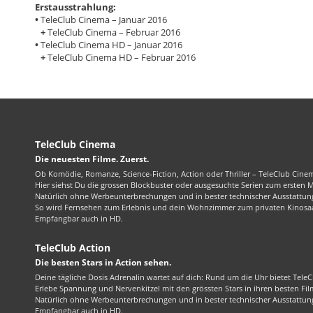
Erstausstrahlung:
•
TeleClub Cinema – Januar 2016
+
TeleClub Cinema – Februar 2016
•
TeleClub Cinema HD – Januar 2016
+
TeleClub Cinema HD – Februar 2016
TeleClub Cinema
Die neuesten Filme. Zuerst.
Ob Komödie, Romanze, Science-Fiction, Action oder Thriller – TeleClub Cinem
Hier siehst Du die grossen Blockbuster oder ausgesuchte Serien zum ersten 
Natürlich ohne Werbeunterbrechungen und in bester technischer Ausstattung
So wird Fernsehen zum Erlebnis und dein Wohnzimmer zum privaten Kinosaa
Empfangbar auch in HD.
TeleClub Action
Die besten Stars in Action sehen.
Deine tägliche Dosis Adrenalin wartet auf dich: Rund um die Uhr bietet TeleC
Erlebe Spannung und Nervenkitzel mit den grössten Stars in ihren besten Fil
Natürlich ohne Werbeunterbrechungen und in bester technischer Ausstattung
Empfangbar auch in HD.