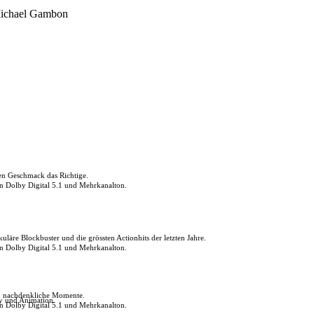
Michael Gambon
den Geschmack das Richtige.
in Dolby Digital 5.1 und Mehrkanalton.
uläre Blockbuster und die grössten Actionhits der letzten Jahre.
in Dolby Digital 5.1 und Mehrkanalton.
ch nachdenkliche Momente.
ly und Animation.
in Dolby Digital 5.1 und Mehrkanalton.