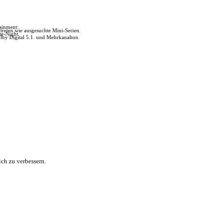
tainment:
reten wie ausgesuchte Mini-Serien.
te-Night.
lby Digital 5.1. und Mehrkanalton.
ch zu verbessern.