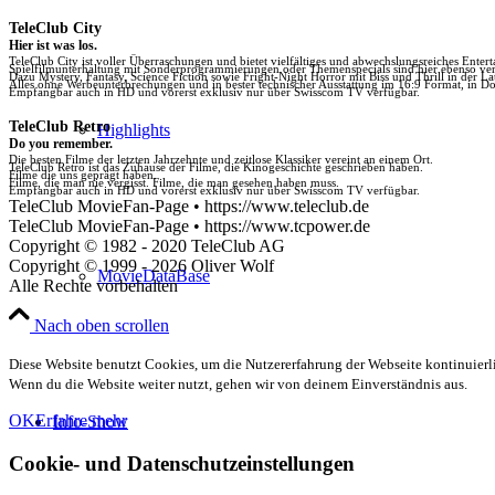
TeleClub City
Hier ist was los.
TeleClub City ist voller Überraschungen und bietet vielfältiges und abwechslungsreiches Enter
Spielfilmunterhaltung mit Sonderprogrammierungen oder Themenspecials sind hier ebenso vert
Dazu Mystery, Fantasy, Science Fiction sowie Fright-Night Horror mit Biss und Thrill in der La
Alles ohne Werbeunterbrechungen und in bester technischer Ausstattung im 16:9 Format, in Do
Empfangbar auch in HD und vorerst exklusiv nur über Swisscom TV verfügbar.
TeleClub Retro
Highlights
Do you remember.
Die besten Filme der letzten Jahrzehnte und zeitlose Klassiker vereint an einem Ort.
TeleClub Retro ist das Zuhause der Filme, die Kinogeschichte geschrieben haben.
Filme die uns geprägt haben.
Filme, die man nie vergisst. Filme, die man gesehen haben muss.
Empfangbar auch in HD und vorerst exklusiv nur über Swisscom TV verfügbar.
TeleClub MovieFan-Page • https://www.teleclub.de
TeleClub MovieFan-Page • https://www.tcpower.de
Copyright © 1982 - 2020 TeleClub AG
Copyright © 1999 - 2026 Oliver Wolf
MovieDataBase
Alle Rechte vorbehalten
Nach oben scrollen
Diese Website benutzt Cookies, um die Nutzererfahrung der Webseite kontinuierli
Wenn du die Website weiter nutzt, gehen wir von deinem Einverständnis aus.
OK
Erfahre mehr
Info-Show
Cookie- und Datenschutzeinstellungen