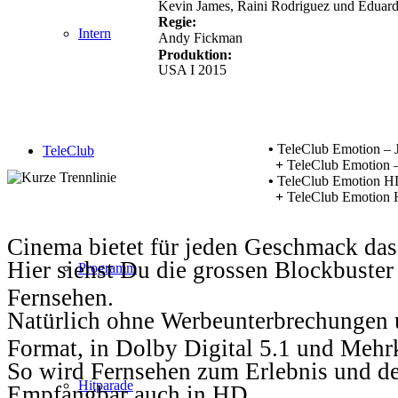
Kevin James, Raini Rodriguez und Eduard
Regie:
Intern
Andy Fickman
Produktion:
USA I 2015
•
TeleClub Emotion – 
TeleClub
+
TeleClub Emotion –
•
TeleClub Emotion HD
+
TeleClub Emotion 
Cinema bietet für jeden Geschmack das
Hier siehst Du die grossen Blockbuster
Programm
Fernsehen.
Natürlich ohne Werbeunterbrechungen u
Format, in Dolby Digital 5.1 und Mehr
So wird Fernsehen zum Erlebnis und d
Hitparade
Empfangbar auch in HD.