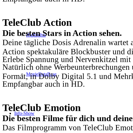
TeleClub Action
Die besten Stars in Action sehen.
Highlights
Deine tägliche Dosis Adrenalin wartet 
Action spektakuläre Blockbuster und die
Erlebe Spannung und Nervenkitzel mit d
Natürlich ohne Werbeunterbrechungen u
MovieDataBase
Format, in Dolby Digital 5.1 und Mehr
Empfangbar auch in HD.
TeleClub Emotion
Info-Show
Die besten Filme für dich und dein
Das Filmprogramm von TeleClub Emotio