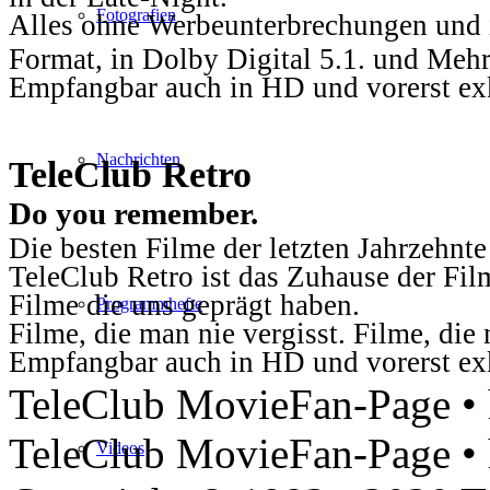
Fotografien
Alles ohne Werbeunterbrechungen und i
Format, in Dolby Digital 5.1. und Mehr
Empfangbar auch in HD und vorerst ex
Nachrichten
TeleClub Retro
Do you remember.
Die besten Filme der letzten Jahrzehnte
TeleClub Retro ist das Zuhause der Fil
Filme die uns geprägt haben.
Programmhefte
Filme, die man nie vergisst. Filme, di
Empfangbar auch in HD und vorerst ex
TeleClub MovieFan-Page • h
TeleClub MovieFan-Page • 
Videos