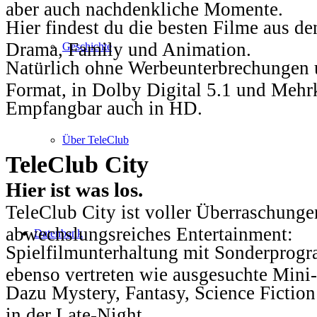
aber auch nachdenkliche Momente.
Hier findest du die besten Filme aus 
Drama, Family und Animation.
Geschichte
Natürlich ohne Werbeunterbrechungen u
Format, in Dolby Digital 5.1 und Mehr
Empfangbar auch in HD.
Über TeleClub
TeleClub City
Hier ist was los.
TeleClub City ist voller Überraschungen
abwechslungsreiches Entertainment:
Datenbank
Spielfilmunterhaltung mit Sonderprog
ebenso vertreten wie ausgesuchte Mini-
Dazu Mystery, Fantasy, Science Fiction
in der Late-Night.