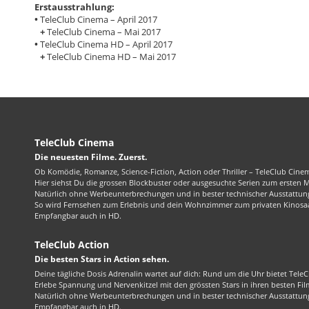
Erstausstrahlung:
•
TeleClub Cinema – April 2017
+
TeleClub Cinema – Mai 2017
•
TeleClub Cinema HD – April 2017
+
TeleClub Cinema HD – Mai 2017
TeleClub Cinema
Die neuesten Filme. Zuerst.
Ob Komödie, Romanze, Science-Fiction, Action oder Thriller – TeleClub Cinem
Hier siehst Du die grossen Blockbuster oder ausgesuchte Serien zum ersten 
Natürlich ohne Werbeunterbrechungen und in bester technischer Ausstattung
So wird Fernsehen zum Erlebnis und dein Wohnzimmer zum privaten Kinosaa
Empfangbar auch in HD.
TeleClub Action
Die besten Stars in Action sehen.
Deine tägliche Dosis Adrenalin wartet auf dich: Rund um die Uhr bietet TeleC
Erlebe Spannung und Nervenkitzel mit den grössten Stars in ihren besten Fil
Natürlich ohne Werbeunterbrechungen und in bester technischer Ausstattung
Empfangbar auch in HD.