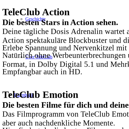
TeleClub Action
Geschichte
Die besten Stars in Action sehen.
Deine tägliche Dosis Adrenalin wartet 
Action spektakuläre Blockbuster und die
Erlebe Spannung und Nervenkitzel mit d
Natürlich ohne Werbeunterbrechungen u
Über TeleClub
Format, in Dolby Digital 5.1 und Mehr
Empfangbar auch in HD.
TeleClub Emotion
Datenbank
Die besten Filme für dich und dein
Das Filmprogramm von TeleClub Emotio
aber auch nachdenkliche Momente.