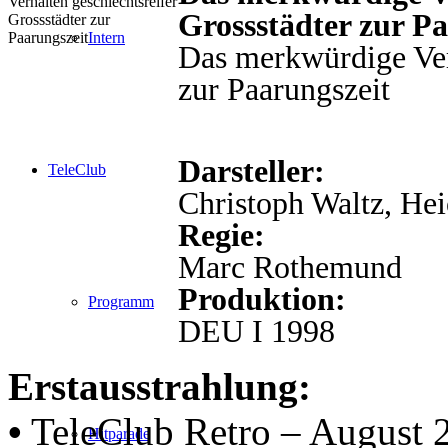
Grossstädter zur Pa
Intern
Das merkwürdige Verh
zur Paarungszeit
Darsteller:
TeleClub
Christoph Waltz, He
Regie:
Marc Rothemund
Produktion:
Programm
DEU I 1998
Erstausstrahlung:
•
TeleClub Retro – August 
Hitparade