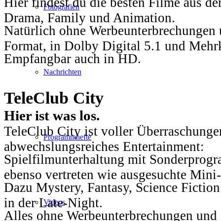
Hier findest du die besten Filme aus 
Fotografien
Drama, Family und Animation.
Natürlich ohne Werbeunterbrechungen u
Format, in Dolby Digital 5.1 und Mehr
Empfangbar auch in HD.
Nachrichten
TeleClub City
Hier ist was los.
TeleClub City ist voller Überraschungen
Programmhefte
abwechslungsreiches Entertainment:
Spielfilmunterhaltung mit Sonderprog
ebenso vertreten wie ausgesuchte Mini-
Dazu Mystery, Fantasy, Science Fiction
in der Late-Night.
Videos
Alles ohne Werbeunterbrechungen und i