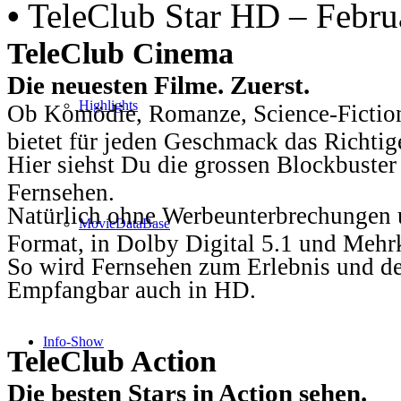
•
TeleClub Star HD – Febru
TeleClub Cinema
Die neuesten Filme. Zuerst.
Highlights
Ob Komödie, Romanze, Science-Fiction
bietet für jeden Geschmack das Richtig
Hier siehst Du die grossen Blockbuster
Fernsehen.
Natürlich ohne Werbeunterbrechungen u
MovieDataBase
Format, in Dolby Digital 5.1 und Mehr
So wird Fernsehen zum Erlebnis und d
Empfangbar auch in HD.
Info-Show
TeleClub Action
Die besten Stars in Action sehen.