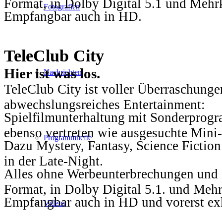
Format, in Dolby Digital 5.1 und Mehr
Fotografien
Empfangbar auch in HD.
TeleClub City
Hier ist was los.
Nachrichten
TeleClub City ist voller Überraschungen
abwechslungsreiches Entertainment:
Spielfilmunterhaltung mit Sonderprog
ebenso vertreten wie ausgesuchte Mini-
Programmhefte
Dazu Mystery, Fantasy, Science Fiction
in der Late-Night.
Alles ohne Werbeunterbrechungen und i
Format, in Dolby Digital 5.1. und Mehr
Empfangbar auch in HD und vorerst ex
Videos