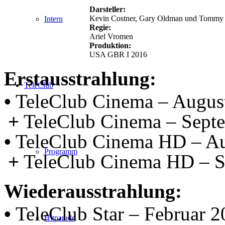
Darsteller:
Kevin Costner, Gary Oldman und Tommy 
Intern
Regie:
Ariel Vromen
Produktion:
USA GBR I 2016
Erstausstrahlung:
TeleClub
•
TeleClub Cinema – Augus
+
TeleClub Cinema – Sept
•
TeleClub Cinema HD – Au
Programm
+
TeleClub Cinema HD – S
Wiederausstrahlung:
•
TeleClub Star – Februar 2
Hitparade