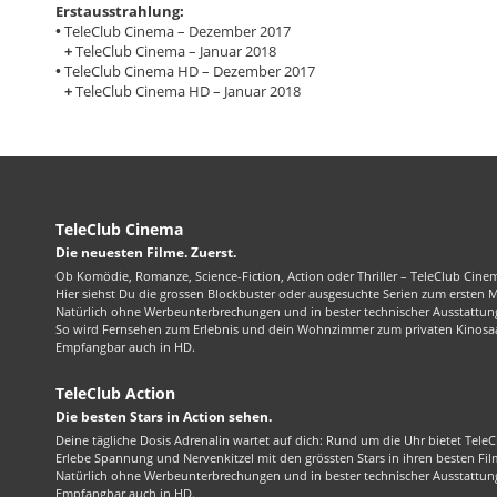
Erstausstrahlung:
•
TeleClub Cinema – Dezember 2017
+
TeleClub Cinema – Januar 2018
•
TeleClub Cinema HD – Dezember 2017
+
TeleClub Cinema HD – Januar 2018
TeleClub Cinema
Die neuesten Filme. Zuerst.
Ob Komödie, Romanze, Science-Fiction, Action oder Thriller – TeleClub Cinem
Hier siehst Du die grossen Blockbuster oder ausgesuchte Serien zum ersten 
Natürlich ohne Werbeunterbrechungen und in bester technischer Ausstattung
So wird Fernsehen zum Erlebnis und dein Wohnzimmer zum privaten Kinosaa
Empfangbar auch in HD.
TeleClub Action
Die besten Stars in Action sehen.
Deine tägliche Dosis Adrenalin wartet auf dich: Rund um die Uhr bietet TeleC
Erlebe Spannung und Nervenkitzel mit den grössten Stars in ihren besten Fil
Natürlich ohne Werbeunterbrechungen und in bester technischer Ausstattung
Empfangbar auch in HD.