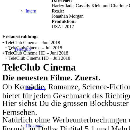
Darsteller:
Harley Jade, Cassidy Klein und Charlotte 
Regie:
Intern
Jonathan Morgan
Produktion:
USA I 2017
Erstausstrahlung:
•
TeleClub Cinema – Juni 2018
+
TeleClub Cinema – Juli 2018
TeleClub
•
TeleClub Cinema HD – Juni 2018
+
TeleClub Cinema HD – Juli 2018
TeleClub Cinema
Die neuesten Filme. Zuerst.
Ob Komödie, Romanze, Science-Fiction
Programm
bietet für jeden Geschmack das Richtig
Hier siehst Du die grossen Blockbuster
Fernsehen.
Natürlich ohne Werbeunterbrechungen u
Hitparade
Format, in Dolby Digital 5.1 und Mehr