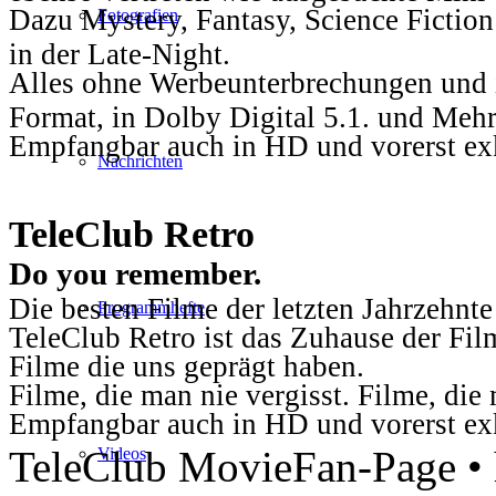
Dazu Mystery, Fantasy, Science Fiction
Fotografien
in der Late-Night.
Alles ohne Werbeunterbrechungen und i
Format, in Dolby Digital 5.1. und Mehr
Empfangbar auch in HD und vorerst ex
Nachrichten
TeleClub Retro
Do you remember.
Die besten Filme der letzten Jahrzehnte
Programmhefte
TeleClub Retro ist das Zuhause der Fil
Filme die uns geprägt haben.
Filme, die man nie vergisst. Filme, di
Empfangbar auch in HD und vorerst ex
TeleClub MovieFan-Page • h
Videos