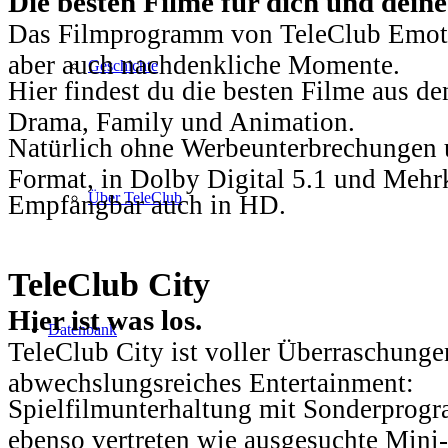
Die besten Filme für dich und dein
Das Filmprogramm von TeleClub Emotio
aber auch nachdenkliche Momente.
Geschichte
Hier findest du die besten Filme aus 
Drama, Family und Animation.
Natürlich ohne Werbeunterbrechungen u
Format, in Dolby Digital 5.1 und Mehr
Über TeleClub
Empfangbar auch in HD.
TeleClub City
Hier ist was los.
Datenbank
TeleClub City ist voller Überraschungen
abwechslungsreiches Entertainment:
Spielfilmunterhaltung mit Sonderprog
ebenso vertreten wie ausgesuchte Mini-