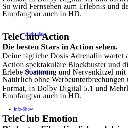
So wird Fernsehen zum Erlebnis und d
Empfangbar auch in HD.
TeleClub Action
Highlights
Die besten Stars in Action sehen.
Deine tägliche Dosis Adrenalin wartet 
Action spektakuläre Blockbuster und die
Erlebe Spannung und Nervenkitzel mit d
MovieDataBase
Natürlich ohne Werbeunterbrechungen u
Format, in Dolby Digital 5.1 und Mehr
Empfangbar auch in HD.
Info-Show
TeleClub Emotion