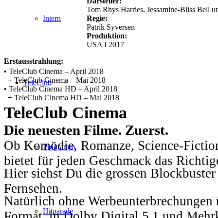
Darsteller:
Tom Rhys Harries, Jessamine-Bliss Bell un
Regie:
Intern
Patrik Syversen
Produktion:
USA I 2017
Erstausstrahlung:
•
TeleClub Cinema – April 2018
+
TeleClub Cinema – Mai 2018
TeleClub
•
TeleClub Cinema HD – April 2018
+
TeleClub Cinema HD – Mai 2018
TeleClub Cinema
Die neuesten Filme. Zuerst.
Ob Komödie, Romanze, Science-Fiction
Programm
bietet für jeden Geschmack das Richtig
Hier siehst Du die grossen Blockbuster
Fernsehen.
Natürlich ohne Werbeunterbrechungen u
Hitparade
Format, in Dolby Digital 5.1 und Mehr