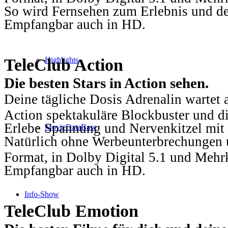
So wird Fernsehen zum Erlebnis und d
Empfangbar auch in HD.
TeleClub Action
Highlights
Die besten Stars in Action sehen.
Deine tägliche Dosis Adrenalin wartet 
Action spektakuläre Blockbuster und die
Erlebe Spannung und Nervenkitzel mit d
MovieDataBase
Natürlich ohne Werbeunterbrechungen u
Format, in Dolby Digital 5.1 und Mehr
Empfangbar auch in HD.
Info-Show
TeleClub Emotion