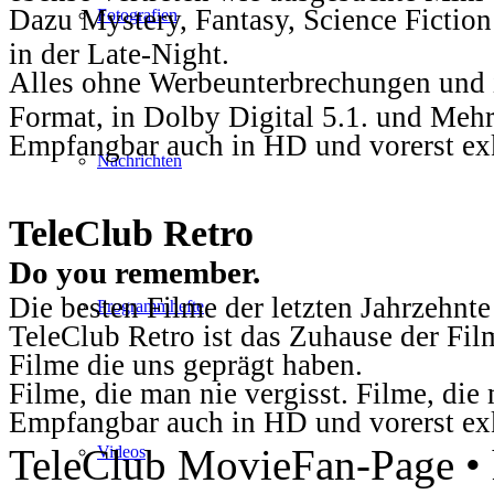
Dazu Mystery, Fantasy, Science Fiction
Fotografien
in der Late-Night.
Alles ohne Werbeunterbrechungen und i
Format, in Dolby Digital 5.1. und Mehr
Empfangbar auch in HD und vorerst ex
Nachrichten
TeleClub Retro
Do you remember.
Die besten Filme der letzten Jahrzehnte
Programmhefte
TeleClub Retro ist das Zuhause der Fil
Filme die uns geprägt haben.
Filme, die man nie vergisst. Filme, di
Empfangbar auch in HD und vorerst ex
TeleClub MovieFan-Page • h
Videos