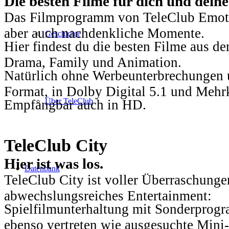
Die besten Filme für dich und dein
Das Filmprogramm von TeleClub Emotio
aber auch nachdenkliche Momente.
Geschichte
Hier findest du die besten Filme aus 
Drama, Family und Animation.
Natürlich ohne Werbeunterbrechungen u
Format, in Dolby Digital 5.1 und Mehr
Über TeleClub
Empfangbar auch in HD.
TeleClub City
Hier ist was los.
Datenbank
TeleClub City ist voller Überraschungen
abwechslungsreiches Entertainment:
Spielfilmunterhaltung mit Sonderprog
ebenso vertreten wie ausgesuchte Mini-