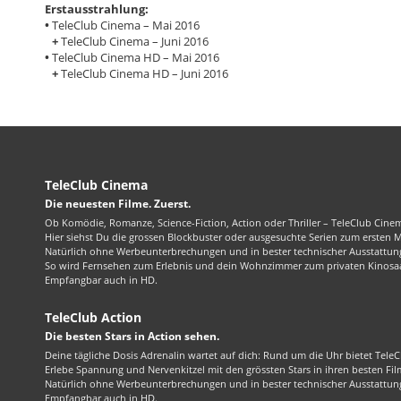
Erstausstrahlung:
•
TeleClub Cinema – Mai 2016
+
TeleClub Cinema – Juni 2016
•
TeleClub Cinema HD – Mai 2016
+
TeleClub Cinema HD – Juni 2016
TeleClub Cinema
Die neuesten Filme. Zuerst.
Ob Komödie, Romanze, Science-Fiction, Action oder Thriller – TeleClub Cinem
Hier siehst Du die grossen Blockbuster oder ausgesuchte Serien zum ersten 
Natürlich ohne Werbeunterbrechungen und in bester technischer Ausstattung
So wird Fernsehen zum Erlebnis und dein Wohnzimmer zum privaten Kinosaa
Empfangbar auch in HD.
TeleClub Action
Die besten Stars in Action sehen.
Deine tägliche Dosis Adrenalin wartet auf dich: Rund um die Uhr bietet TeleC
Erlebe Spannung und Nervenkitzel mit den grössten Stars in ihren besten Fil
Natürlich ohne Werbeunterbrechungen und in bester technischer Ausstattung
Empfangbar auch in HD.