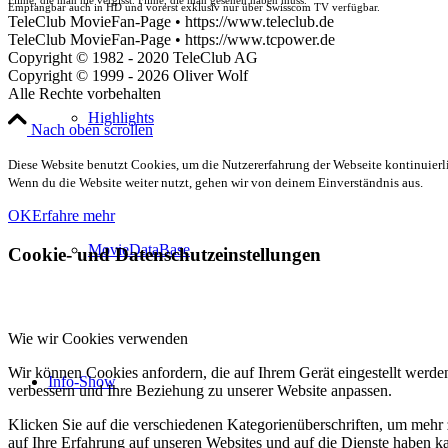
Empfangbar auch in HD und vorerst exklusiv nur über Swisscom TV verfügbar.
TeleClub MovieFan-Page • https://www.teleclub.de
TeleClub MovieFan-Page • https://www.tcpower.de
Copyright © 1982 - 2020 TeleClub AG
Copyright © 1999 - 2026 Oliver Wolf
Alle Rechte vorbehalten
Highlights
Nach oben scrollen
Diese Website benutzt Cookies, um die Nutzererfahrung der Webseite kontinuierli
Wenn du die Website weiter nutzt, gehen wir von deinem Einverständnis aus.
OK
Erfahre mehr
MovieDataBase
Cookie- und Datenschutzeinstellungen
Wie wir Cookies verwenden
Wir können Cookies anfordern, die auf Ihrem Gerät eingestellt werde
Info-Show
verbessern und Ihre Beziehung zu unserer Website anpassen.
Klicken Sie auf die verschiedenen Kategorienüberschriften, um mehr 
auf Ihre Erfahrung auf unseren Websites und auf die Dienste haben k