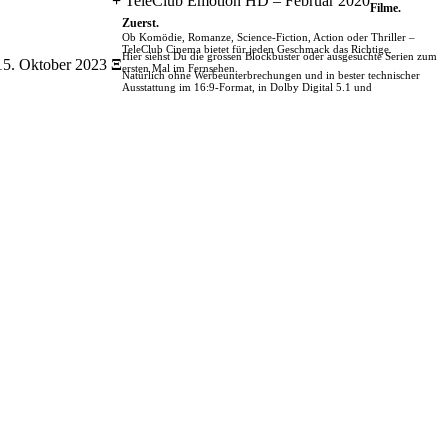
+
TeleClub Emotion HD – Februar 2020
Filme.
Zuerst.
Ob Komödie, Romanze, Science-Fiction, Action oder Thriller –
TeleClub Cinema bietet für jeden Geschmack das Richtige.
Hier siehst Du die grossen Blockbuster oder ausgesuchte Serien zum
15. Oktober 2023
Ξ
ersten Mal im Fernsehen.
Natürlich ohne Werbeunterbrechungen und in bester technischer
Ausstattung im 16:9-Format, in Dolby Digital 5.1 und