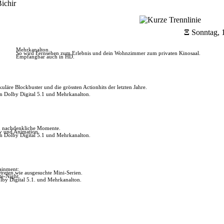
ichir
Ξ
Sonntag, 
Mehrkanalton.
So wird Fernsehen zum Erlebnis und dein Wohnzimmer zum privaten Kinosaal.
Empfangbar auch in HD.
uläre Blockbuster und die grössten Actionhits der letzten Jahre.
in Dolby Digital 5.1 und Mehrkanalton.
ch nachdenkliche Momente.
ly und Animation.
in Dolby Digital 5.1 und Mehrkanalton.
tainment:
reten wie ausgesuchte Mini-Serien.
te-Night.
lby Digital 5.1. und Mehrkanalton.