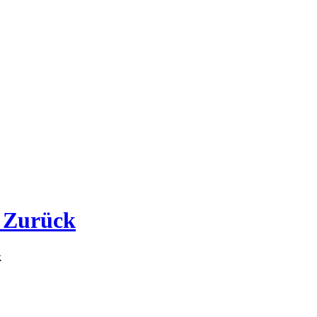
n Zurück
k