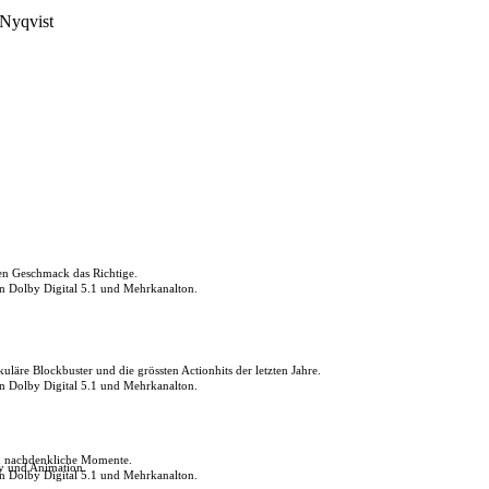
Nyqvist
den Geschmack das Richtige.
in Dolby Digital 5.1 und Mehrkanalton.
uläre Blockbuster und die grössten Actionhits der letzten Jahre.
in Dolby Digital 5.1 und Mehrkanalton.
ch nachdenkliche Momente.
ly und Animation.
in Dolby Digital 5.1 und Mehrkanalton.