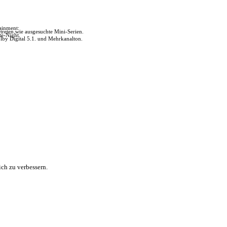
tainment:
reten wie ausgesuchte Mini-Serien.
te-Night.
lby Digital 5.1. und Mehrkanalton.
ch zu verbessern.