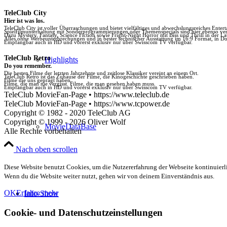
TeleClub City
Hier ist was los.
TeleClub City ist voller Überraschungen und bietet vielfältiges und abwechslungsreiches Enter
Spielfilmunterhaltung mit Sonderprogrammierungen oder Themenspecials sind hier ebenso vert
Dazu Mystery, Fantasy, Science Fiction sowie Fright-Night Horror mit Biss und Thrill in der La
Alles ohne Werbeunterbrechungen und in bester technischer Ausstattung im 16:9 Format, in Do
Empfangbar auch in HD und vorerst exklusiv nur über Swisscom TV verfügbar.
TeleClub Retro
Highlights
Do you remember.
Die besten Filme der letzten Jahrzehnte und zeitlose Klassiker vereint an einem Ort.
TeleClub Retro ist das Zuhause der Filme, die Kinogeschichte geschrieben haben.
Filme die uns geprägt haben.
Filme, die man nie vergisst. Filme, die man gesehen haben muss.
Empfangbar auch in HD und vorerst exklusiv nur über Swisscom TV verfügbar.
TeleClub MovieFan-Page • https://www.teleclub.de
TeleClub MovieFan-Page • https://www.tcpower.de
Copyright © 1982 - 2020 TeleClub AG
Copyright © 1999 - 2026 Oliver Wolf
MovieDataBase
Alle Rechte vorbehalten
Nach oben scrollen
Diese Website benutzt Cookies, um die Nutzererfahrung der Webseite kontinuierli
Wenn du die Website weiter nutzt, gehen wir von deinem Einverständnis aus.
OK
Erfahre mehr
Info-Show
Cookie- und Datenschutzeinstellungen