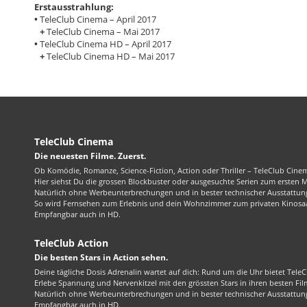
Erstausstrahlung:
•
TeleClub Cinema – April 2017
+
TeleClub Cinema – Mai 2017
•
TeleClub Cinema HD – April 2017
+
TeleClub Cinema HD – Mai 2017
TeleClub Cinema
Die neuesten Filme. Zuerst.
Ob Komödie, Romanze, Science-Fiction, Action oder Thriller – TeleClub Cinem
Hier siehst Du die grossen Blockbuster oder ausgesuchte Serien zum ersten 
Natürlich ohne Werbeunterbrechungen und in bester technischer Ausstattung
So wird Fernsehen zum Erlebnis und dein Wohnzimmer zum privaten Kinosaa
Empfangbar auch in HD.
TeleClub Action
Die besten Stars in Action sehen.
Deine tägliche Dosis Adrenalin wartet auf dich: Rund um die Uhr bietet TeleC
Erlebe Spannung und Nervenkitzel mit den grössten Stars in ihren besten Fil
Natürlich ohne Werbeunterbrechungen und in bester technischer Ausstattung
Empfangbar auch in HD.