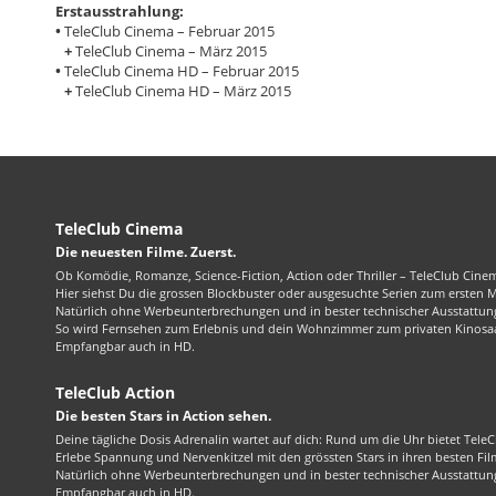
Erstausstrahlung:
•
TeleClub Cinema – Februar 2015
+
TeleClub Cinema – März 2015
•
TeleClub Cinema HD – Februar 2015
+
TeleClub Cinema HD – März 2015
TeleClub Cinema
Die neuesten Filme. Zuerst.
Ob Komödie, Romanze, Science-Fiction, Action oder Thriller – TeleClub Cinem
Hier siehst Du die grossen Blockbuster oder ausgesuchte Serien zum ersten 
Natürlich ohne Werbeunterbrechungen und in bester technischer Ausstattung
So wird Fernsehen zum Erlebnis und dein Wohnzimmer zum privaten Kinosaa
Empfangbar auch in HD.
TeleClub Action
Die besten Stars in Action sehen.
Deine tägliche Dosis Adrenalin wartet auf dich: Rund um die Uhr bietet TeleC
Erlebe Spannung und Nervenkitzel mit den grössten Stars in ihren besten Fil
Natürlich ohne Werbeunterbrechungen und in bester technischer Ausstattung
Empfangbar auch in HD.