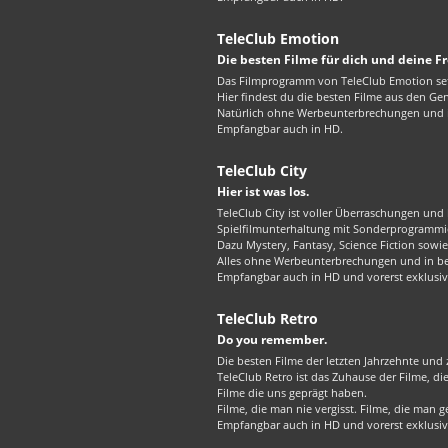
TeleClub Emotion
Die besten Filme für dich und deine F
Das Filmprogramm von TeleClub Emotion set
Hier findest du die besten Filme aus den G
Natürlich ohne Werbeunterbrechungen und in
Empfangbar auch in HD.
TeleClub City
Hier ist was los.
TeleClub City ist voller Überraschungen und 
Spielfilmunterhaltung mit Sonderprogrammie
Dazu Mystery, Fantasy, Science Fiction sowie 
Alles ohne Werbeunterbrechungen und in best
Empfangbar auch in HD und vorerst exklusiv
TeleClub Retro
Do you remember.
Die besten Filme der letzten Jahrzehnte und z
TeleClub Retro ist das Zuhause der Filme, d
Filme die uns geprägt haben.
Filme, die man nie vergisst. Filme, die man
Empfangbar auch in HD und vorerst exklusiv