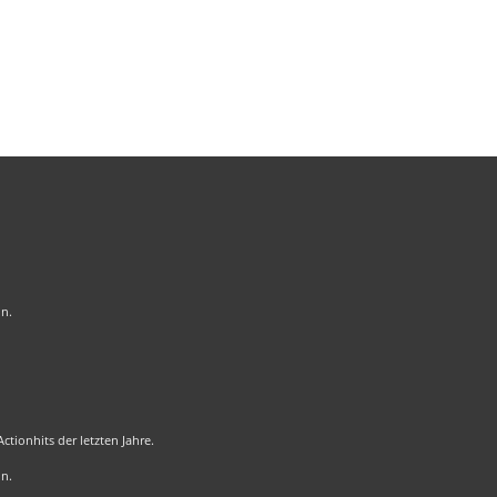
on.
tionhits der letzten Jahre.
on.