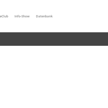
leClub
Info-Show
Datenbank