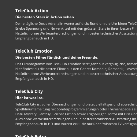
TeleClub Action
Die besten Stars in Action sehen.
Deine tägliche Dosis Adrenalin wartet auf dich: Rund um die Uhr bietet TeleC
Erlebe Spannung und Nervenkitzel mit den grössten Stars in ihren besten Fil
Natürlich ohne Werbeunterbrechungen und in bester technischer Ausstattung
Empfangbar auch in HD.
TeleClub Emotion
Die besten Filme für dich und deine Freunde.
Das Filmprogramm von TeleClub Emotion setzt ganz auf vergnügliche, roma
Hier findest du die besten Filme aus den Genres Komödie, Romantik, Lovest
Natürlich ohne Werbeunterbrechungen und in bester technischer Ausstattung
Empfangbar auch in HD.
TeleClub City
Hier ist was los.
TeleClub City ist voller Überraschungen und bietet vielfältiges und abwechsl
Spielfilmunterhaltung mit Sonderprogrammierungen oder Themenspecials sin
Dazu Mystery, Fantasy, Science Fiction sowie Fright-Night Horror mit Biss und 
Alles ohne Werbeunterbrechungen und in bester technischer Ausstattung im 1
Empfangbar auch in HD und vorerst exklusiv nur über Swisscom TV verfügba
TeleClub Retro